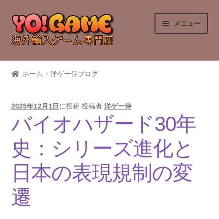
ナ
コ
メニュー
ビ
ン
ゲ
テ
ー
ン
PlayStation 4
シ
ツ
ホーム
洋ゲー侍ブログ
ョ
へ
PlayStation 5
ン
ス
へ
キ
2025年12月1日
に投稿
投稿者
洋ゲー侍
Nintendo Switch
ス
ッ
バイオハザード30年
キ
プ
Nintendo Switch 2
ッ
史：シリーズ進化と
プ
Xbox Series X
日本の表現規制の変
遷
Xbox One