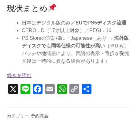
現状まとめ
日本はデジタル版のみ／
EUでPS5ディスク流通
CERO：D（17才以上対象）／PEGI：16
PS Storeの言語欄に「Japanese」あり →
海外版
ディスクでも同等仕様の可能性が高い
（※Day1
パッチや地域差により、言語の表示・選択が発売
直後は一時的に異なる場合があります）
続きを読む
Cronos:
X
Li
F
E
W
C
共
The
n
a
m
h
o
有
New
e
Dawn
c
ail
at
p
–
e
s
y
カテゴリー:
予約商品
欧
b
A
Li
州
版