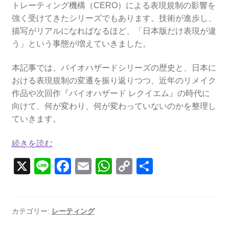
トレーティング機構（CERO）による表現規制の影響を
強く受けてきたシリーズでもあります。技術が進歩し、
描写がリアルになればなるほど、「日本版だけ表現が違
う」という事態が増えていきました。
本記事では、バイオハザードシリーズの歴史と、日本に
おける表現規制の変遷を振り返りつつ、近年のリメイク
作品や次回作『バイオハザード レクイエム』の時代に
向けて、何が変わり、何が変わっていないのかを整理し
ていきます。
バ
続きを読む
イ
X
Li
F
E
W
C
共
オ
n
a
m
h
o
有
ハ
e
ザ
c
ail
at
p
ー
e
s
y
カテゴリー:
レーティング
ド