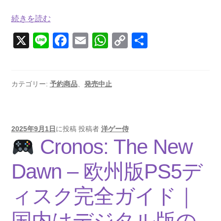
『Mortal
続きを読む
Kombat:
X
Li
F
E
W
C
共
Legacy
n
a
m
h
o
有
Kollection（輸
e
入
c
ail
at
p
版）』
e
s
y
カテゴリー:
予約商品
、
発売中止
徹
b
A
Li
底
o
p
n
ガ
イ
2025年9月1日
に投稿
投稿者
洋ゲー侍
o
p
k
Cronos: The New
ド
k
｜
Dawn – 欧州版PS5デ
PS5・
Switch/2
ィスク完全ガイド｜
版
の
国内はデジタル版の
違