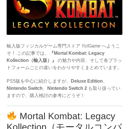
変
遷
輸入版フィジカルゲーム専門ストア
Yo!Game
へようこ
そ！ この記事では、
『Mortal Kombat: Legacy
Kollection（輸入版）』
の魅力や内容、そして各プラッ
トフォームごとの違いをわかりやすくまとめています。
PS5版を中心に紹介しますが、
Deluxe Edition
、
Nintendo Switch
、
Nintendo Switch 2
も取り扱ってい
ますので、購入検討の参考にどうぞ！
Mortal Kombat: Legacy
Kollection（モータルコンバ