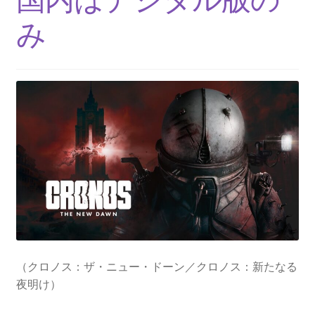
い
み
と
魅
力
を
紹
介
（クロノス：ザ・ニュー・ドーン／クロノス：新たなる
夜明け）