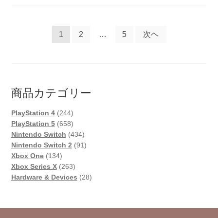
o
p
n
PS5
o
p
k
デ
k
投
1
2
…
5
次ヘ
ィ
ス
稿
ク
の
完
全
ペ
商品カテゴリー
ガ
ー
イ
244
PlayStation 4
244
ド
ジ
個
658
PlayStation 5
658
｜
の
個
434
Nintendo Switch
434
送
商
の
個
91
国
Nintendo Switch 2
91
134
品
商
の
個
Xbox One
134
内
り
個
品
263
商
の
Xbox Series X
263
は
の
個
品
商
28
Hardware & Devices
28
デ
商
の
品
個
ジ
品
商
の
タ
品
商
ル