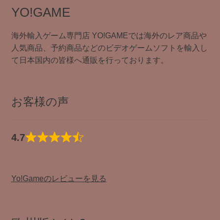
品
YO!GAME
版
の
海外輸入ゲーム専門店 YO!GAMEでは海外のレア商品や
み
人気商品、予約商品などのビデオゲームソフトを輸入し
て日本国内の皆様へ通販を行っております。
お客様の声
4.7
Yo!Gameのレビューを見る