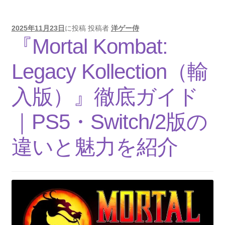
b
A
Li
30
o
p
n
年
史：
2025年11月23日
に投稿
投稿者
洋ゲー侍
o
p
k
『Mortal Kombat:
シ
k
リ
Legacy Kollection（輸
ー
ズ
入版）』徹底ガイド
進
化
｜PS5・Switch/2版の
と
日
違いと魅力を紹介
本
の
表
現
規
制
の