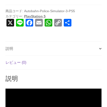
3
(輸
商品コード:
Autobahn-Police-Simulator-3-PS5
カテゴリー:
PlayStation 5
入
X
Li
F
E
W
C
共
版)
n
a
m
h
o
有
-
PS5
e
c
ail
at
p
個
e
s
y
説明
b
A
Li
o
p
n
レビュー (0)
o
p
k
k
説明