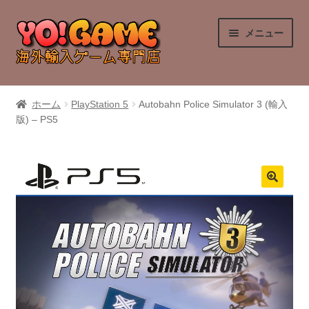
ナ
コ
メニュー
ビ
ン
ゲ
テ
ー
ン
PlayStation 4
シ
ツ
ホーム
PlayStation 5
Autobahn Police Simulator 3 (輸入
ョ
へ
版) – PS5
PlayStation 5
ン
ス
へ
キ
Nintendo Switch
ス
ッ
キ
プ
Nintendo Switch 2
ッ
プ
Xbox Series X
Xbox One