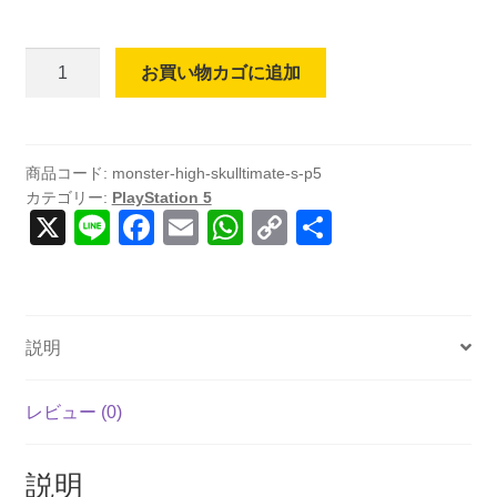
Monster
お買い物カゴに追加
High:
Skulltimate
Secrets
(輸
商品コード:
monster-high-skulltimate-s-p5
カテゴリー:
PlayStation 5
入
X
Li
F
E
W
C
共
版)
n
a
m
h
o
有
-
PS5
e
c
ail
at
p
個
e
s
y
説明
b
A
Li
o
p
n
レビュー (0)
o
p
k
k
説明