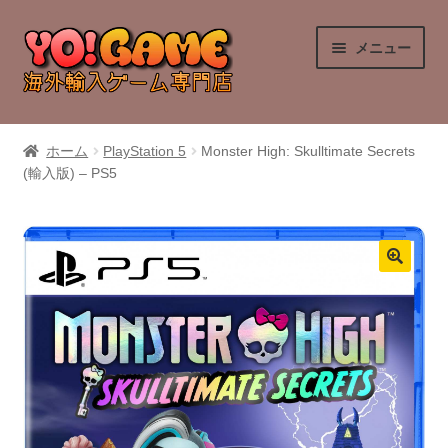
ナ
コ
メニュー
ビ
ン
ゲ
テ
ー
ン
PlayStation 4
シ
ツ
ホーム
PlayStation 5
Monster High: Skulltimate Secrets
ョ
へ
(輸入版) – PS5
PlayStation 5
ン
ス
へ
キ
Nintendo Switch
ス
ッ
キ
プ
Nintendo Switch 2
ッ
プ
Xbox Series X
Xbox One