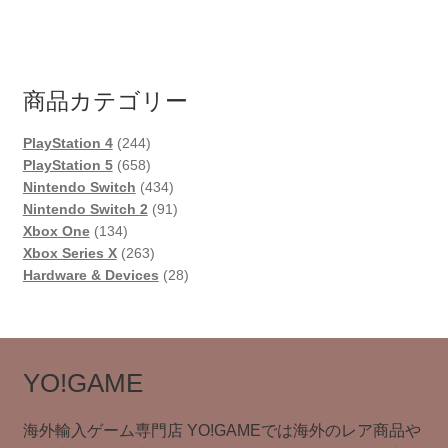
商品カテゴリー
244
PlayStation 4
244
個
658
PlayStation 5
658
の
個
434
Nintendo Switch
434
商
の
個
91
Nintendo Switch 2
91
134
品
商
の
個
Xbox One
134
個
品
263
商
の
Xbox Series X
263
の
個
品
商
28
Hardware & Devices
28
商
の
品
個
品
商
の
品
商
品
YO!GAME
海外輸入ゲーム専門店 YO!GAMEでは海外のレア商品や