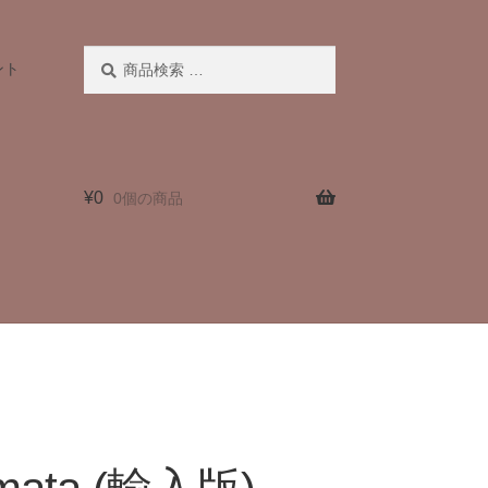
検
検
ント
索
索
対
象:
¥
0
0個の商品