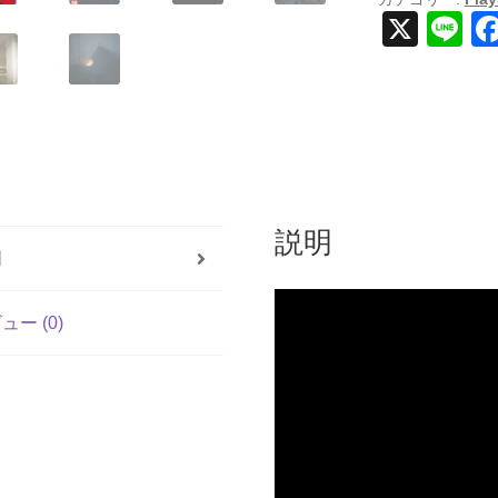
PS5
X
Li
個
n
e
説明
明
ュー (0)