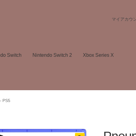
マイアカウ
ndo Switch
Nintendo Switch 2
Xbox Series X
– PS5