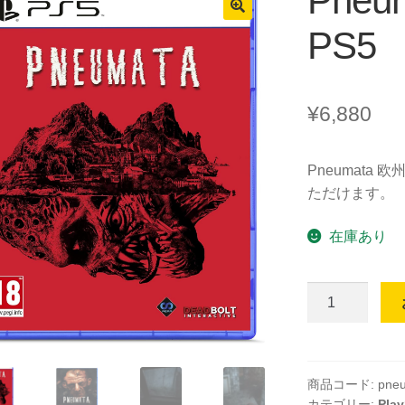
Pneu
PS5
¥
6,880
Pneumata
ただけます。
在庫あり
Pneumata
(輸
入
版)
-
商品コード:
pne
カテゴリー:
Play