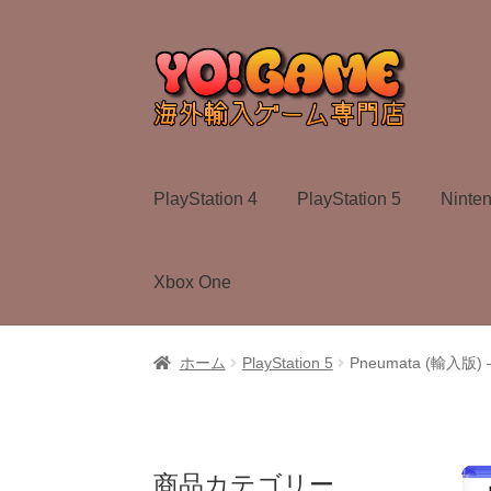
ナ
コ
ビ
ン
ゲ
テ
ー
ン
シ
ツ
ョ
へ
PlayStation 4
PlayStation 5
Ninte
ン
ス
へ
キ
ス
ッ
Xbox One
キ
プ
ッ
プ
ホーム
PlayStation 5
Pneumata (輸入版) 
商品カテゴリー