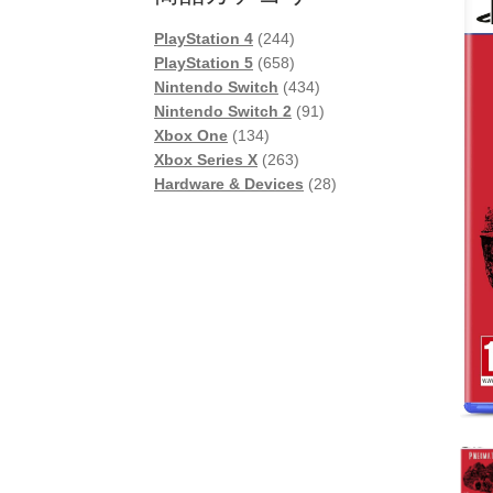
244
PlayStation 4
244
個
658
PlayStation 5
658
の
個
434
Nintendo Switch
434
商
の
個
91
Nintendo Switch 2
91
134
品
商
の
個
Xbox One
134
個
品
263
商
の
Xbox Series X
263
の
個
品
商
28
Hardware & Devices
28
商
の
品
個
品
商
の
品
商
品