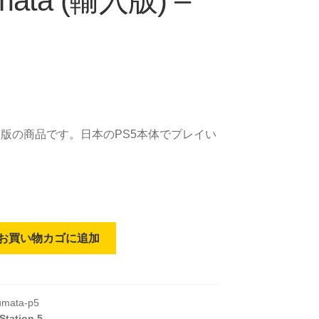
mata (輸入版) –
 欧州版の商品です。日本のPS5本体でプレイい
お買い物カゴに追加
umata-p5
Station 5