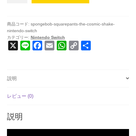
Squarepants
The
Cosmic
Shake
商品コード:
spongebob-squarepants-the-cosmic-shake-
nintendo-switch
(輸
カテゴリー:
Nintendo Switch
入
X
Li
F
E
W
C
共
版)
n
a
m
h
o
有
-
Nintendo
e
c
ail
at
p
Switch
e
s
y
個
説明
b
A
Li
o
p
n
レビュー (0)
o
p
k
k
説明