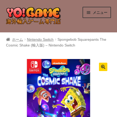
ナ
コ
メニュー
ビ
ン
ゲ
テ
ー
ン
PlayStation 4
シ
ツ
ホーム
Nintendo Switch
Spongebob Squarepants The
ョ
へ
Cosmic Shake (輸入版) – Nintendo Switch
PlayStation 5
ン
ス
へ
キ
Nintendo Switch
ス
ッ
キ
プ
Nintendo Switch 2
ッ
プ
Xbox Series X
Xbox One