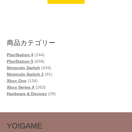
商品カテゴリー
244
PlayStation 4
244
個
658
PlayStation 5
658
の
個
434
Nintendo Switch
434
商
の
個
91
Nintendo Switch 2
91
134
品
商
の
個
Xbox One
134
個
品
263
商
の
Xbox Series X
263
の
個
品
商
28
Hardware & Devices
28
商
の
品
個
品
商
の
品
商
品
YO!GAME