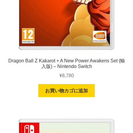
Dragon Ball Z Kakarot + A New Power Awakens Set (輸
入版) – Nintendo Switch
¥
8,780
お買い物カゴに追加