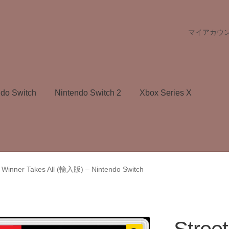
マイアカウ
ndo Switch
Nintendo Switch 2
Xbox Series X
: Winner Takes All (輸入版) – Nintendo Switch