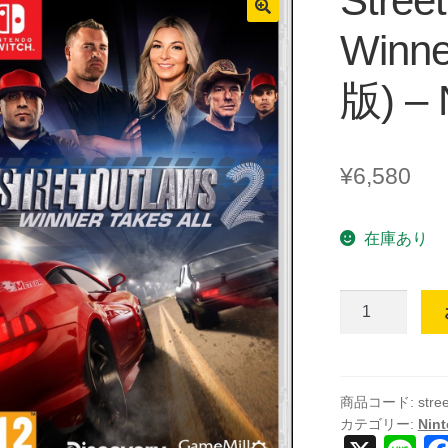
Street
Winne
版) – 
¥
6,580
在庫あり
Street
Outlaws
2:
Winner
Takes
商品コード:
stre
カテゴリー:
Nint
All