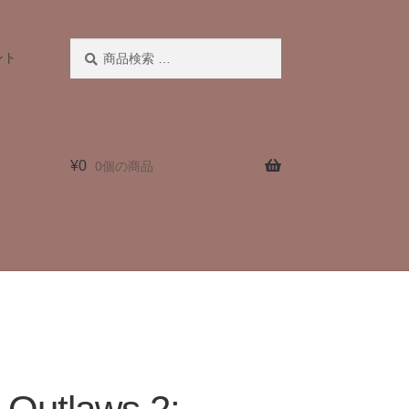
検
検
ント
索
索
対
象:
¥
0
0個の商品