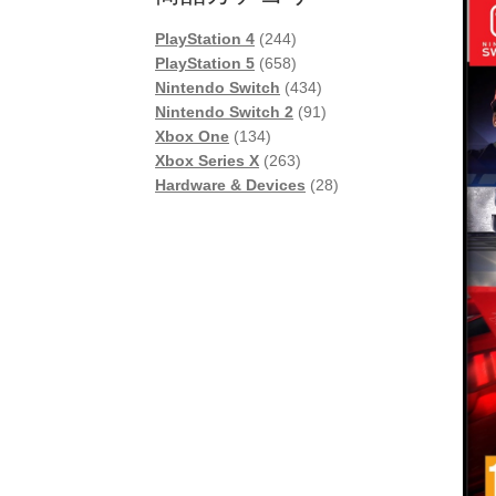
244
PlayStation 4
244
個
658
PlayStation 5
658
の
個
434
Nintendo Switch
434
商
の
個
91
Nintendo Switch 2
91
134
品
商
の
個
Xbox One
134
個
品
263
商
の
Xbox Series X
263
の
個
品
商
28
Hardware & Devices
28
商
の
品
個
品
商
の
品
商
品