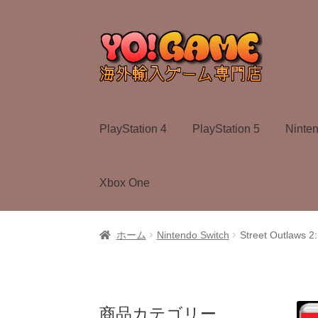
ナ
コ
ビ
ン
ゲ
テ
ー
ン
シ
ツ
ョ
へ
PlayStation 4
PlayStation 5
Ninte
ン
ス
へ
キ
ス
ッ
Xbox One
キ
プ
ッ
プ
ホーム
Nintendo Switch
Street Outlaws 2
商品カテゴリー