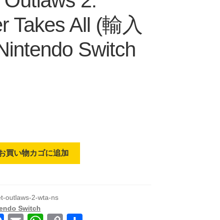
 Outlaws 2:
r Takes All (輸入
Nintendo Switch
お買い物カゴに追加
et-outlaws-2-wta-ns
endo Switch