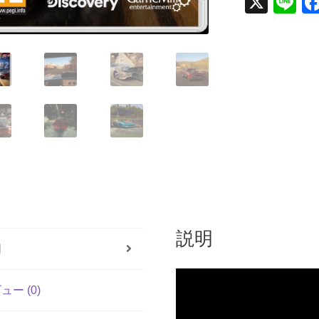
X
Li
(輸
n
入
版)
e
-
Nintendo
Switch
個
説明
明
ュー (0)