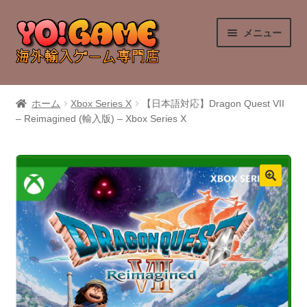
ナ
コ
メニュー
ビ
ン
ゲ
テ
ー
ン
PlayStation 4
シ
ツ
ホーム
Xbox Series X
【日本語対応】Dragon Quest VII
ョ
へ
– Reimagined (輸入版) – Xbox Series X
PlayStation 5
ン
ス
へ
キ
Nintendo Switch
ス
ッ
キ
プ
Nintendo Switch 2
ッ
プ
Xbox Series X
Xbox One