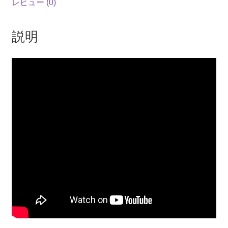
レビュー (0)
-
o
p
k
Xbox
k
Series
説明
X
個