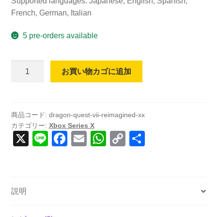
Supported languages: Japanese, English, Spanish,
French, German, Italian
5 pre-orders available
【日
お買い物カゴに追加
本
語
対
応】
商品コード:
dragon-quest-vii-reimagined-xx
カテゴリー:
Xbox Series X
Dragon
X
Li
F
E
W
C
共
Quest
n
a
m
h
o
有
VII
-
e
c
ail
at
p
Reimagined
e
s
y
(輸
説明
b
A
Li
入
版)
o
p
n