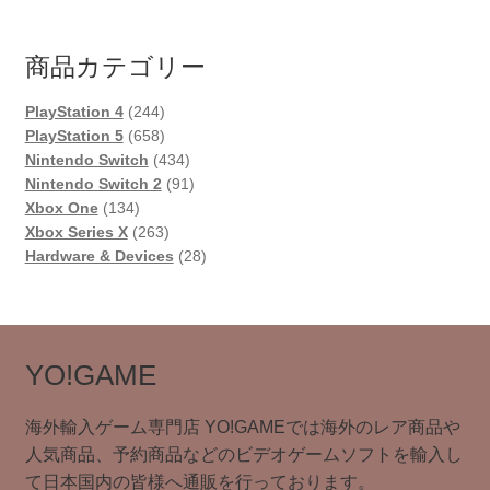
商品カテゴリー
244
PlayStation 4
244
個
658
PlayStation 5
658
の
個
434
Nintendo Switch
434
商
の
個
91
Nintendo Switch 2
91
134
品
商
の
個
Xbox One
134
個
品
263
商
の
Xbox Series X
263
の
個
品
商
28
Hardware & Devices
28
商
の
品
個
品
商
の
品
商
品
YO!GAME
海外輸入ゲーム専門店 YO!GAMEでは海外のレア商品や
人気商品、予約商品などのビデオゲームソフトを輸入し
て日本国内の皆様へ通販を行っております。