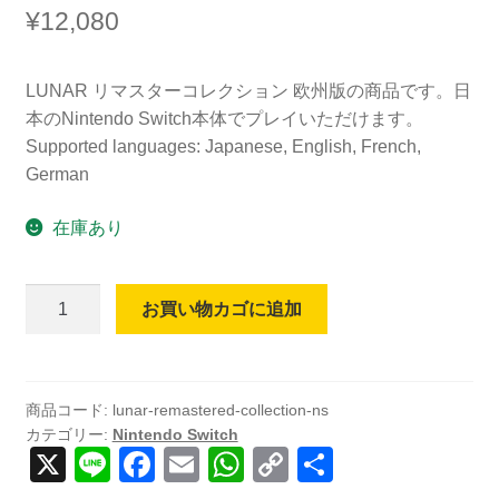
¥
12,080
LUNAR リマスターコレクション 欧州版の商品です。日
本のNintendo Switch本体でプレイいただけます。
Supported languages: Japanese, English, French,
German
在庫あり
【日
お買い物カゴに追加
本
語
対
応】
商品コード:
lunar-remastered-collection-ns
カテゴリー:
Nintendo Switch
Lunar
X
Li
F
E
W
C
共
Remastered
Collection