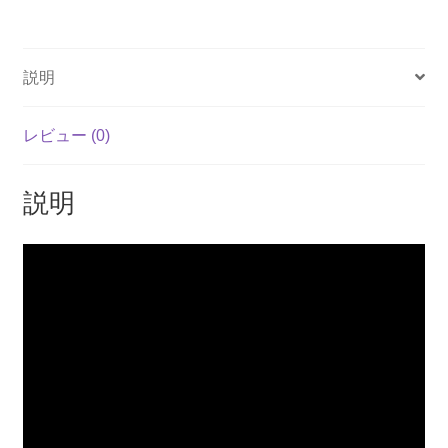
n
a
m
h
o
有
(輸
e
c
ail
at
p
入
e
s
y
版)
説明
b
A
Li
-
Nintendo
o
p
n
レビュー (0)
Switch
o
p
k
個
k
説明