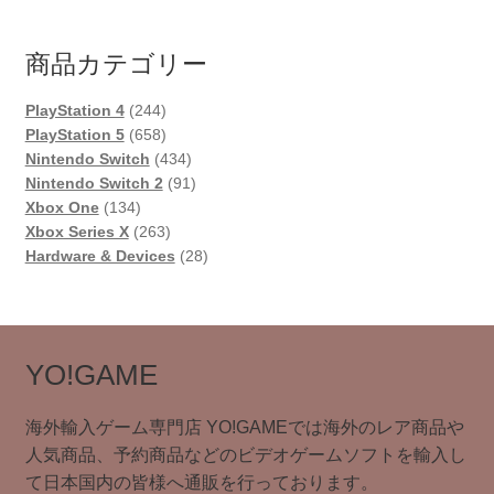
商品カテゴリー
244
PlayStation 4
244
個
658
PlayStation 5
658
の
個
434
Nintendo Switch
434
商
の
個
91
Nintendo Switch 2
91
134
品
商
の
個
Xbox One
134
個
品
263
商
の
Xbox Series X
263
の
個
品
商
28
Hardware & Devices
28
商
の
品
個
品
商
の
品
商
品
YO!GAME
海外輸入ゲーム専門店 YO!GAMEでは海外のレア商品や
人気商品、予約商品などのビデオゲームソフトを輸入し
て日本国内の皆様へ通販を行っております。