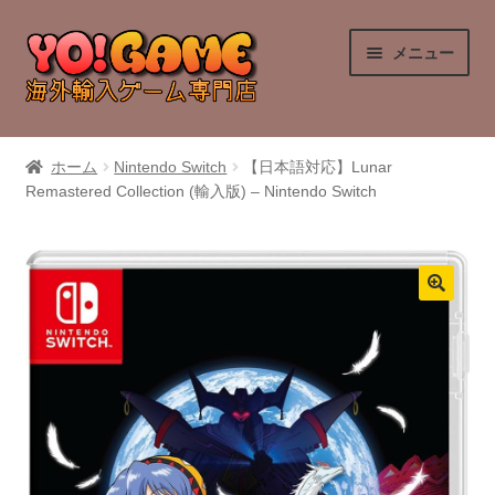
ナ
コ
メニュー
ビ
ン
ゲ
テ
ー
ン
PlayStation 4
シ
ツ
ホーム
Nintendo Switch
【日本語対応】Lunar
ョ
へ
Remastered Collection (輸入版) – Nintendo Switch
PlayStation 5
ン
ス
へ
キ
Nintendo Switch
ス
ッ
キ
プ
Nintendo Switch 2
ッ
プ
Xbox Series X
Xbox One