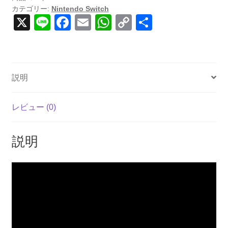
カテゴリー:
Nintendo Switch
Marvel
X
Li
F
E
W
C
共
Ultimate
n
a
m
h
o
有
Alliance
3:
e
c
ail
at
p
The
e
s
y
Black
説明
b
A
Li
Order
(輸
o
p
n
レビュー (0)
入
o
p
k
版)
k
-
説明
Nintendo
Switch
個