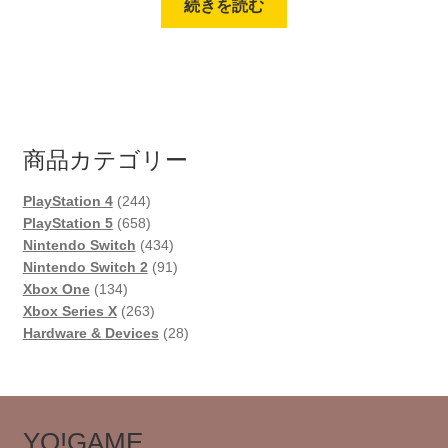
続きを読む
商品カテゴリー
244
PlayStation 4
244
個
658
PlayStation 5
658
の
個
434
Nintendo Switch
434
商
の
個
91
Nintendo Switch 2
91
134
品
商
の
個
Xbox One
134
個
品
263
商
の
Xbox Series X
263
の
個
品
商
28
Hardware & Devices
28
商
の
品
個
品
商
の
品
商
品
YO!GAME