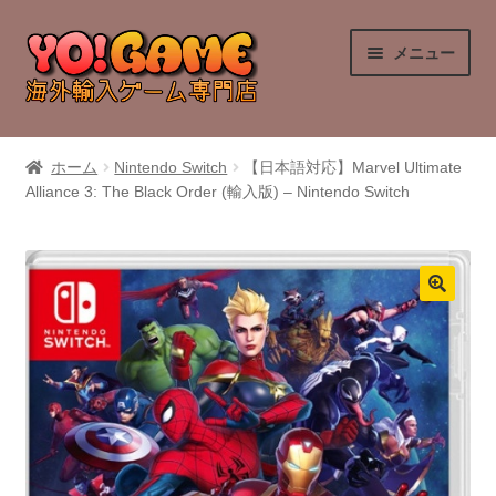
ナ
コ
メニュー
ビ
ン
ゲ
テ
ー
ン
PlayStation 4
シ
ツ
ホーム
Nintendo Switch
【日本語対応】Marvel Ultimate
ョ
へ
Alliance 3: The Black Order (輸入版) – Nintendo Switch
PlayStation 5
ン
ス
へ
キ
Nintendo Switch
ス
ッ
キ
プ
Nintendo Switch 2
ッ
プ
Xbox Series X
Xbox One