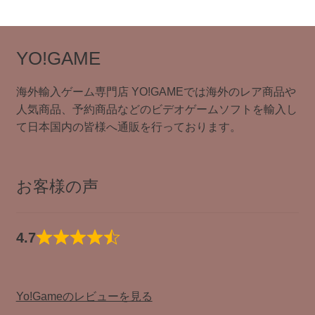
品
商
の
品
商
品
YO!GAME
海外輸入ゲーム専門店 YO!GAMEでは海外のレア商品や
人気商品、予約商品などのビデオゲームソフトを輸入し
て日本国内の皆様へ通販を行っております。
お客様の声
4.7
Yo!Gameのレビューを見る