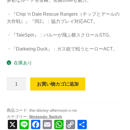
多彩なルートを攻略。名曲BGMも魅力。
・『Chip ‘n Dale Rescue Rangers（チップとデールの
大作戦）』『同2』：協力プレイ対応ACT。
・『TaleSpin』：バルーが飛ぶ横スクロールSTG。
・『Darkwing Duck』：ガス銃で戦うヒーローACT。
在庫あり
【日
お買い物カゴに追加
本
語
対
応】
商品コード:
the-disney-afternoon-c-ns
カテゴリー:
Nintendo Switch
The
X
Li
F
E
W
C
共
Disney