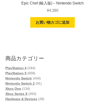
Epic Chef (輸入版) – Nintendo Switch
¥
4,380
お買い物カゴに追加
商品カテゴリー
244
PlayStation 4
244
個
658
PlayStation 5
658
の
個
434
Nintendo Switch
434
商
の
個
91
Nintendo Switch 2
91
134
品
商
の
個
Xbox One
134
個
品
263
商
の
Xbox Series X
263
の
個
品
商
28
Hardware & Devices
28
商
の
品
個