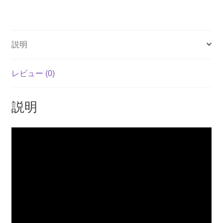
n
a
m
h
o
有
Afternoon
Collection
e
c
ail
at
p
(輸
e
s
y
入
説明
b
A
Li
版)
-
o
p
n
レビュー (0)
Nintendo
o
p
k
Switch
k
個
説明