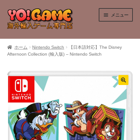
ナ
コ
メニュー
ビ
ン
ゲ
テ
ー
ン
PlayStation 4
シ
ツ
ホーム
Nintendo Switch
【日本語対応】The Disney
ョ
へ
Afternoon Collection (輸入版) – Nintendo Switch
PlayStation 5
ン
ス
へ
キ
Nintendo Switch
ス
ッ
キ
プ
Nintendo Switch 2
ッ
プ
Xbox Series X
Xbox One