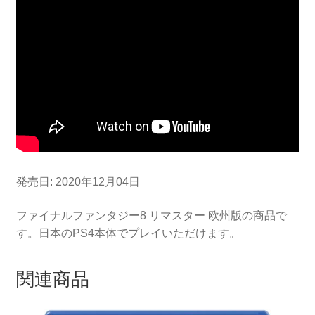
ジ
ー
8
リ
マ
ス
タ
ー
(輸
入
版)
発売日: 2020年12月04日
-
PS4
ファイナルファンタジー8 リマスター 欧州版の商品で
個
す。日本のPS4本体でプレイいただけます。
関連商品