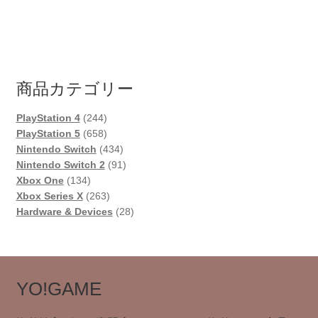
商品カテゴリー
244
PlayStation 4
244
個
658
PlayStation 5
658
の
個
434
Nintendo Switch
434
商
の
個
91
Nintendo Switch 2
91
134
品
商
の
個
Xbox One
134
個
品
263
商
の
Xbox Series X
263
の
個
品
商
28
Hardware & Devices
28
商
の
品
個
品
商
の
品
商
品
YO!GAME