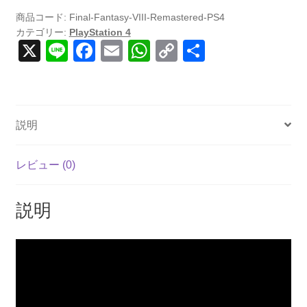
記
商品コード:
Final-Fantasy-VIII-Remastered-PS4
カテゴリー:
PlayStation 4
対
X
Li
F
E
W
C
共
応】
n
a
m
h
o
有
Final
Fantasy
e
c
ail
at
p
VIII
e
s
y
Remastered
説明
b
A
Li
/
フ
o
p
n
レビュー (0)
ァ
o
p
k
イ
k
ナ
説明
ル
フ
ァ
ン
タ