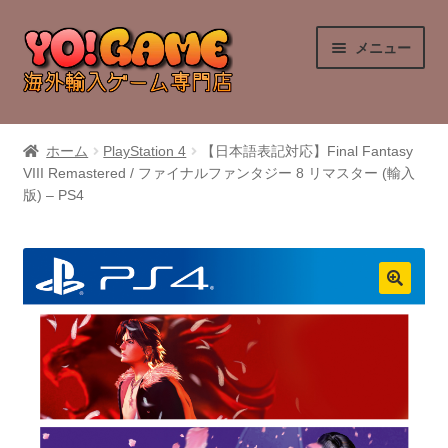
ナ
コ
メニュー
ビ
ン
ゲ
テ
ー
ン
PlayStation 4
シ
ツ
ホーム
PlayStation 4
【日本語表記対応】Final Fantasy
ョ
へ
VIII Remastered / ファイナルファンタジー 8 リマスター (輸入
PlayStation 5
ン
ス
版) – PS4
へ
キ
Nintendo Switch
ス
ッ
キ
プ
Nintendo Switch 2
ッ
プ
Xbox Series X
Xbox One