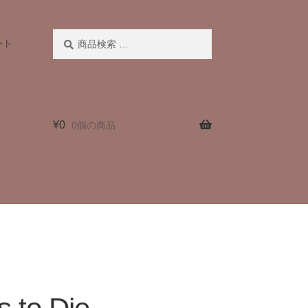
検
検
ント
索
索
対
象:
¥
0
0個の商品