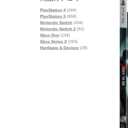
244
PlayStation 4
244
個
658
PlayStation 5
658
の
個
434
Nintendo Switch
434
商
の
個
91
Nintendo Switch 2
91
134
品
商
の
個
Xbox One
134
個
品
263
商
の
Xbox Series X
263
の
個
品
商
28
Hardware & Devices
28
商
の
品
個
品
商
の
品
商
品