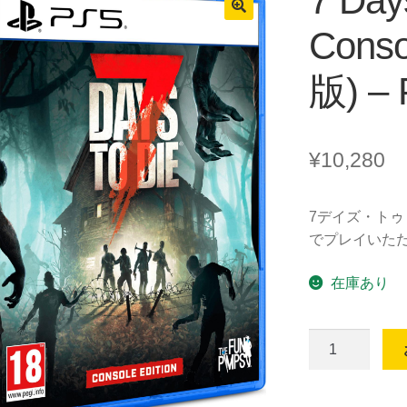
7 Day
Conso
版) –
¥
10,280
7デイズ・トゥ
でプレイいた
在庫あり
7
Days
to