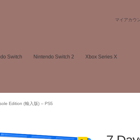
マイアカウ
ndo Switch
Nintendo Switch 2
Xbox Series X
nsole Edition (輸入版) – PS5