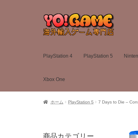
ナ
コ
ビ
ン
ゲ
テ
ー
ン
シ
ツ
ョ
へ
PlayStation 4
PlayStation 5
Ninte
ン
ス
へ
キ
ス
ッ
Xbox One
キ
プ
ッ
プ
ホーム
PlayStation 5
7 Days to Die – Co
商品カテゴリー