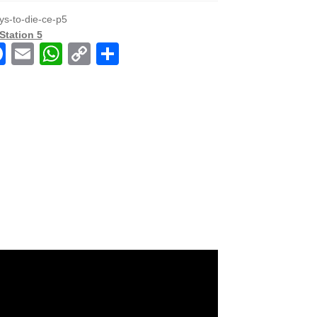
ys-to-die-ce-p5
Station 5
F
E
W
C
共
a
m
h
o
有
c
ail
at
p
e
s
y
b
A
Li
o
p
n
o
p
k
k