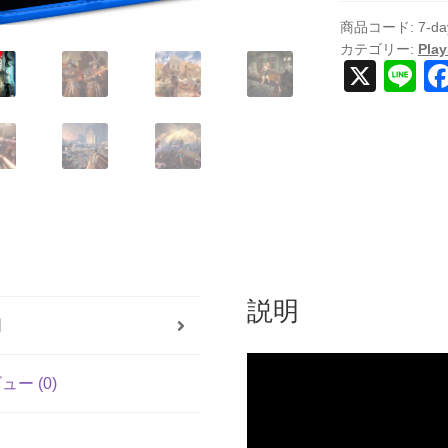
Die
-
商品コード:
7-da
カテゴリー:
Play
Console
X
Li
Edition
n
(輸
入
e
版)
-
PS5
個
説明
明
ュー (0)