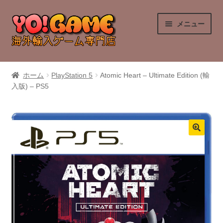
ナ
コ
メニュー
ビ
ン
ゲ
テ
ー
ン
PlayStation 4
シ
ツ
ホーム
PlayStation 5
Atomic Heart – Ultimate Edition (輸
ョ
へ
入版) – PS5
PlayStation 5
ン
ス
へ
キ
Nintendo Switch
ス
ッ
キ
プ
Nintendo Switch 2
ッ
プ
Xbox Series X
Xbox One