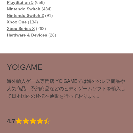
個
658
PlayStation 5
658
の
個
434
Nintendo Switch
434
商
の
個
91
Nintendo Switch 2
91
134
品
商
の
個
Xbox One
134
個
品
263
商
の
Xbox Series X
263
の
個
品
商
28
Hardware & Devices
28
商
の
品
個
品
商
の
品
商
品
YO!GAME
海外輸入ゲーム専門店 YO!GAMEでは海外のレア商品や
人気商品、予約商品などのビデオゲームソフトを輸入し
て日本国内の皆様へ通販を行っております。
4.7