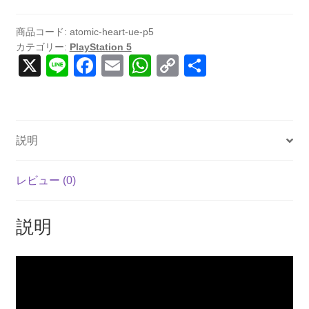
商品コード:
atomic-heart-ue-p5
カテゴリー:
PlayStation 5
X
Li
F
E
W
C
共
n
a
m
h
o
有
e
c
ail
at
p
e
s
y
説明
b
A
Li
o
p
n
レビュー (0)
o
p
k
k
説明