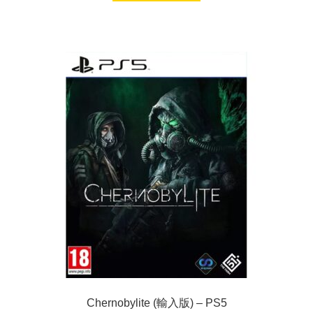
Chernobylite (輸入版) – PS5