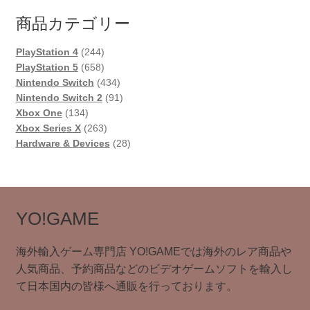
商品カテゴリー
244
PlayStation 4
244
個
658
PlayStation 5
658
の
個
434
Nintendo Switch
434
商
の
個
91
Nintendo Switch 2
91
134
品
商
の
個
Xbox One
134
個
品
263
商
の
Xbox Series X
263
の
個
品
商
28
Hardware & Devices
28
商
の
品
個
品
商
の
品
商
品
YO!GAME
海外輸入ゲーム専門店 YO!GAMEでは海外のレア商品や
人気商品、予約商品などのビデオゲームソフトを輸入し
て日本国内の皆様へ通販を行っております。