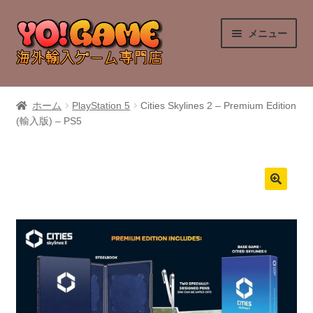
ナ
コ
メニュー
ビ
ン
ゲ
テ
ー
ン
PlayStation 4
シ
ツ
ホーム
PlayStation 5
Cities Skylines 2 – Premium Edition
ョ
へ
(輸入版) – PS5
PlayStation 5
ン
ス
へ
キ
Nintendo Switch
ス
ッ
キ
プ
Nintendo Switch 2
ッ
プ
Xbox Series X
Xbox One