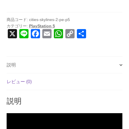
2
-
Premium
商品コード:
cities-skylines-2-pe-p5
カテゴリー:
PlayStation 5
Edition
X
Li
F
E
W
C
共
(輸
n
a
m
h
o
有
入
版)
e
c
ail
at
p
-
e
s
y
PS5
説明
b
A
Li
個
o
p
n
レビュー (0)
o
p
k
k
説明