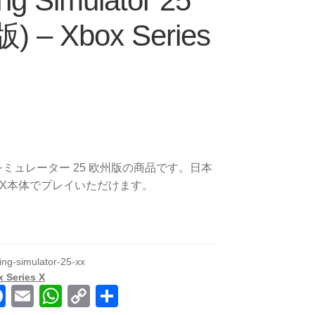
ng Simulator 25
 – Xbox Series
ミュレーター 25 欧州版の商品です。日本
ries X本体でプレイいただけます。
ing-simulator-25-xx
 Series X
F
E
W
C
共