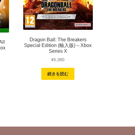
Dragon Ball: The Breakers
All
Special Edition (輸入版) – Xbox
box
Series X
¥
5,380
続きを読む