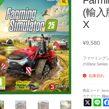
Farmi
(輸入版)
X
¥
9,580
ファーミングシ
のXbox Se
在庫切れ
商品コード:
farm
カテゴリー:
Xbox
X
Li