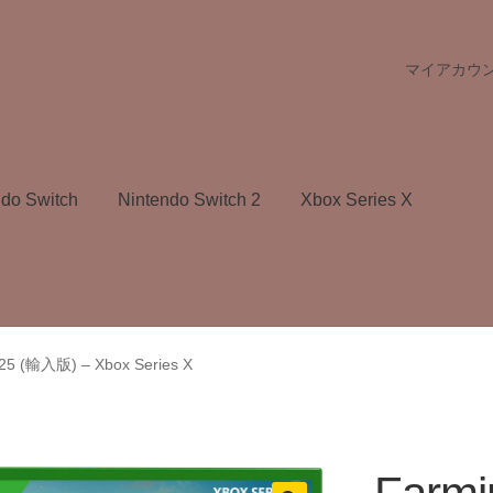
マイアカウ
ndo Switch
Nintendo Switch 2
Xbox Series X
 25 (輸入版) – Xbox Series X