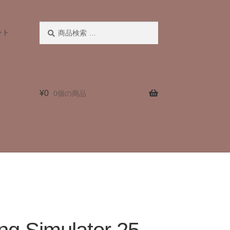
検
検
ント
索
索
対
象:
¥
0
0個の商品