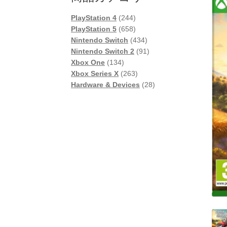
244
PlayStation 4
244
個
658
PlayStation 5
658
の
個
434
Nintendo Switch
434
商
の
個
91
Nintendo Switch 2
91
134
品
商
の
個
Xbox One
134
個
品
263
商
の
Xbox Series X
263
の
個
品
商
28
Hardware & Devices
28
商
の
品
個
品
商
の
品
商
品