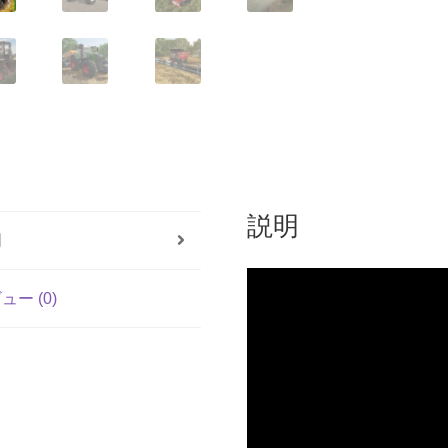
n
e
説明
明
ュー (0)