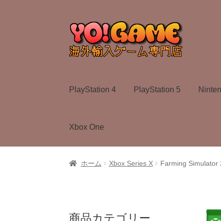
ナ
コ
ビ
ン
ゲ
テ
ー
ン
シ
ツ
ョ
へ
PlayStation 4
PlayStation 5
Ninte
ン
ス
へ
キ
ス
ッ
Xbox One
キ
プ
ッ
プ
ホーム
Xbox Series X
Farming Simulator
商品カテゴリー