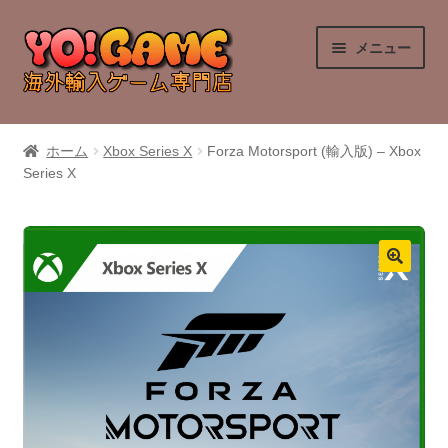
ナ
コ
メニュー
ビ
ン
ゲ
テ
ー
ン
PlayStation 4
シ
ツ
ホーム
Xbox Series X
Forza Motorsport (輸入版) – Xbox
ョ
へ
Series X
PlayStation 5
ン
ス
へ
キ
Nintendo Switch
ス
ッ
キ
プ
Nintendo Switch 2
ッ
プ
Xbox Series X
Xbox One