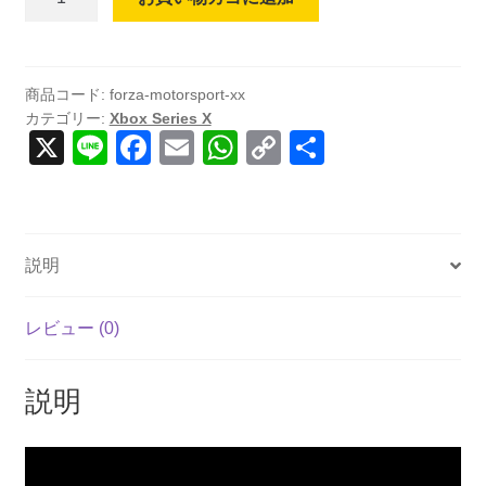
Motorsport
(輸
入
版)
商品コード:
forza-motorsport-xx
カテゴリー:
Xbox Series X
-
X
Li
F
E
W
C
共
Xbox
n
a
m
h
o
有
Series
X
e
c
ail
at
p
個
e
s
y
説明
b
A
Li
o
p
n
レビュー (0)
o
p
k
k
説明