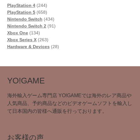
244
PlayStation 4
244
個
658
PlayStation 5
658
の
個
434
Nintendo Switch
434
商
の
個
91
Nintendo Switch 2
91
134
品
商
の
個
Xbox One
134
個
品
263
商
の
Xbox Series X
263
の
個
品
商
28
Hardware & Devices
28
商
の
品
個
品
商
の
品
商
品
YO!GAME
海外輸入ゲーム専門店 YO!GAMEでは海外のレア商品や
人気商品、予約商品などのビデオゲームソフトを輸入し
て日本国内の皆様へ通販を行っております。
お客様の声