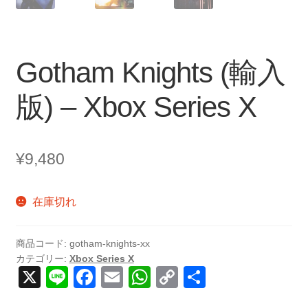
Gotham Knights (輸入
版) – Xbox Series X
¥
9,480
在庫切れ
商品コード:
gotham-knights-xx
カテゴリー:
Xbox Series X
X
Li
F
E
W
C
共
n
a
m
h
o
有