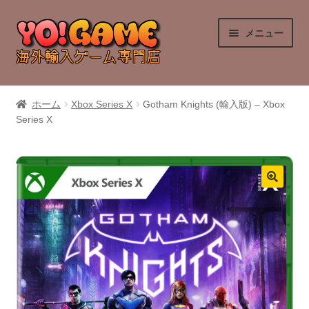
ナ
コ
メニュー
ビ
ン
ゲ
テ
ー
ン
PlayStation 4
シ
ツ
ホーム
Xbox Series X
Gotham Knights (輸入版) – Xbox
ョ
へ
Series X
PlayStation 5
ン
ス
へ
キ
Nintendo Switch
ス
ッ
キ
プ
Nintendo Switch 2
ッ
プ
Xbox Series X
Xbox One