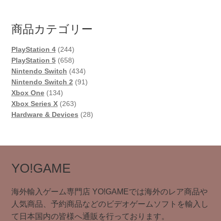
商品カテゴリー
244
PlayStation 4
244
個
658
PlayStation 5
658
の
個
434
Nintendo Switch
434
商
の
個
91
Nintendo Switch 2
91
134
品
商
の
個
Xbox One
134
個
品
263
商
の
Xbox Series X
263
の
個
品
商
28
Hardware & Devices
28
商
の
品
個
品
商
の
品
商
品
YO!GAME
海外輸入ゲーム専門店 YO!GAMEでは海外のレア商品や
人気商品、予約商品などのビデオゲームソフトを輸入し
て日本国内の皆様へ通販を行っております。