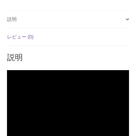
e
c
ail
at
p
e
s
y
説明
b
A
Li
o
p
n
レビュー (0)
o
p
k
k
説明