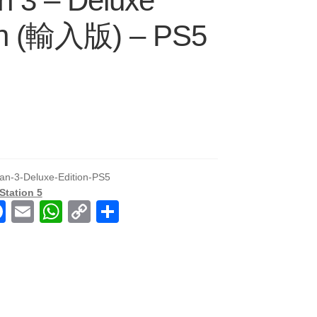
n 3 – Deluxe
on (輸入版) – PS5
an-3-Deluxe-Edition-PS5
Station 5
F
E
W
C
共
a
m
h
o
有
c
ail
at
p
e
s
y
b
A
Li