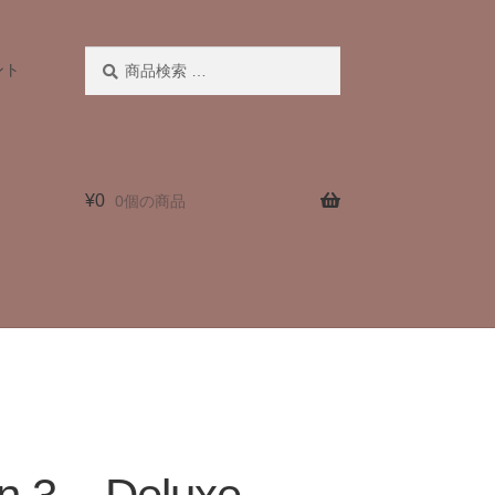
検
検
ント
索
索
対
象:
¥
0
0個の商品