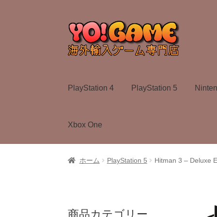
ナ
コ
ビ
ン
ゲ
テ
ー
ン
シ
ツ
ョ
へ
PlayStation 4
PlayStation 5
Ninte
ン
ス
へ
キ
ス
ッ
Xbox One
キ
プ
ッ
プ
ホーム
PlayStation 5
Hitman 3 – Deluxe 
商品カテゴリー