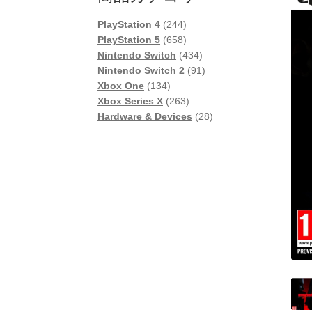
244
PlayStation 4
244
個
658
PlayStation 5
658
の
個
434
Nintendo Switch
434
商
の
個
91
Nintendo Switch 2
91
134
品
商
の
個
Xbox One
134
個
品
263
商
の
Xbox Series X
263
の
個
品
商
28
Hardware & Devices
28
商
の
品
個
品
商
の
品
商
品