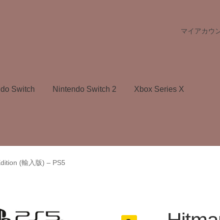
マイアカウ
ndo Switch
Nintendo Switch 2
Xbox Series X
Edition (輸入版) – PS5