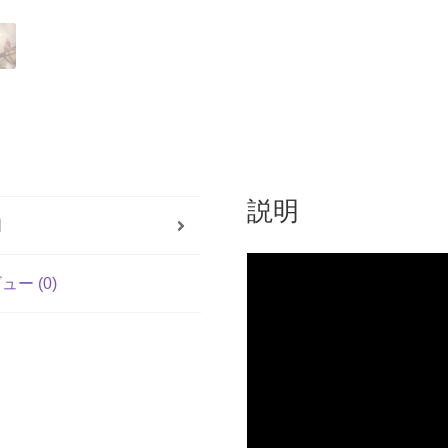
説明
明
ュー (0)