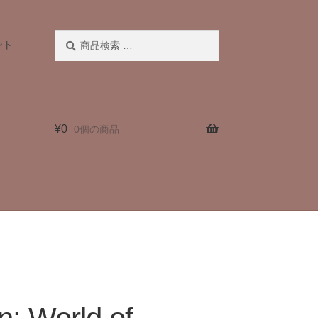
検
検
ント
索
索
対
象:
¥
0
0個の商品