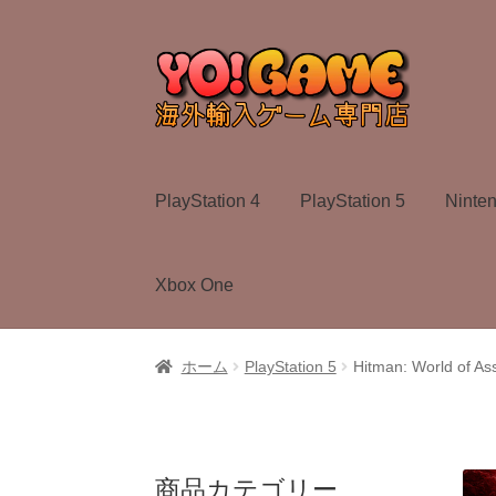
ナ
コ
ビ
ン
ゲ
テ
ー
ン
シ
ツ
ョ
へ
PlayStation 4
PlayStation 5
Ninte
ン
ス
へ
キ
ス
ッ
Xbox One
キ
プ
ッ
プ
ホーム
PlayStation 5
Hitman: World of As
商品カテゴリー