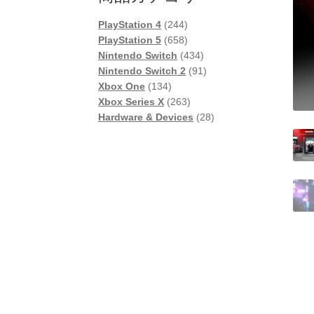
244
PlayStation 4
244
個
658
PlayStation 5
658
の
個
434
Nintendo Switch
434
商
の
個
91
Nintendo Switch 2
91
134
品
商
の
個
Xbox One
134
個
品
263
商
の
Xbox Series X
263
の
個
品
商
28
Hardware & Devices
28
商
の
品
個
品
商
の
品
商
品