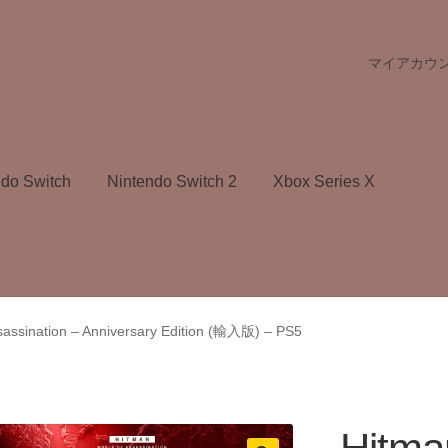
マイアカウ
ndo Switch
Nintendo Switch 2
Xbox Series X
sassination – Anniversary Edition (輸入版) – PS5