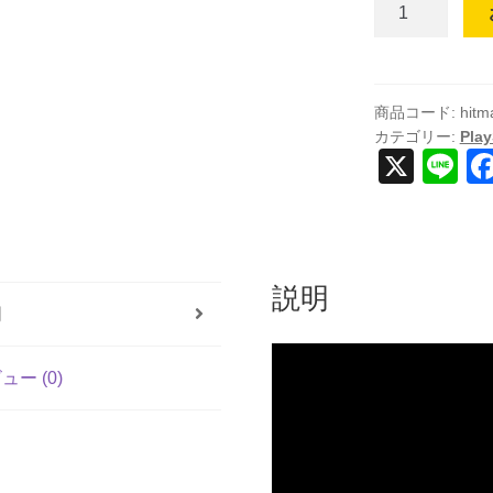
Hitman:
World
of
Assassination
-
商品コード:
hitm
カテゴリー:
Play
Anniversary
X
Li
Edition
n
(輸
入
e
版)
-
説明
PS5
明
個
ュー (0)