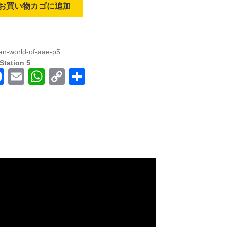
お買い物カゴに追加
an-world-of-aae-p5
Station 5
F
E
W
C
共
a
m
h
o
有
c
ail
at
p
e
s
y
b
A
Li
o
p
n
o
p
k
k