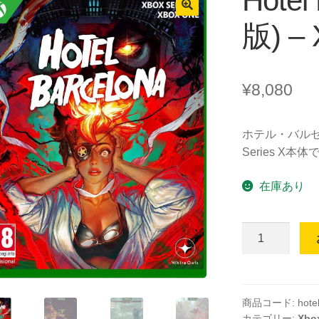
Hotel
版) – 
¥
8,080
ホテル・バルセ
Series X
在庫あり
Hotel
Barcelona
(輸
入
版)
商品コード:
hote
カテゴリー:
Xbo