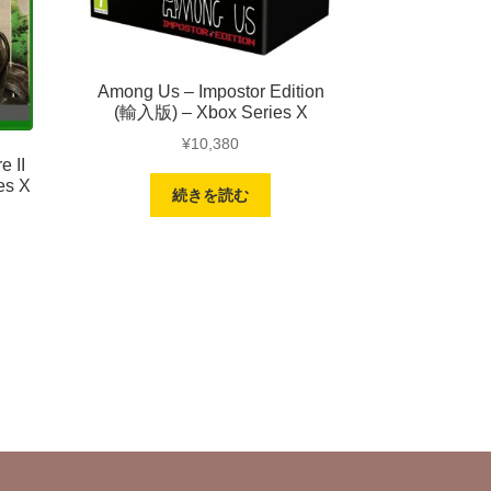
Among Us – Impostor Edition
(輸入版) – Xbox Series X
¥
10,380
e II
es X
続きを読む