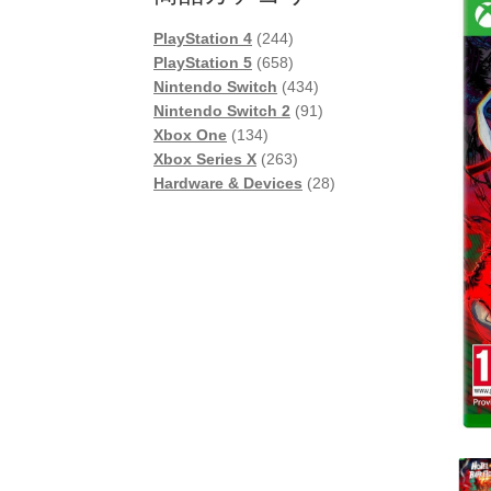
244
PlayStation 4
244
個
658
PlayStation 5
658
の
個
434
Nintendo Switch
434
商
の
個
91
Nintendo Switch 2
91
134
品
商
の
個
Xbox One
134
個
品
263
商
の
Xbox Series X
263
の
個
品
商
28
Hardware & Devices
28
商
の
品
個
品
商
の
品
商
品