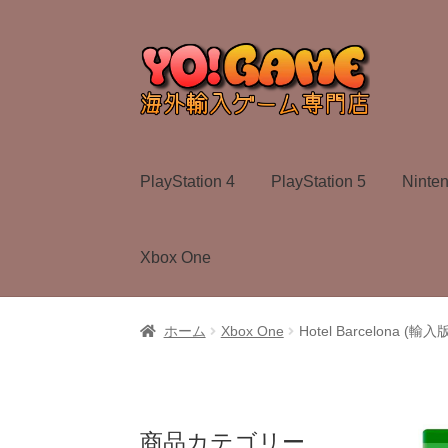
ナ
コ
ビ
ン
ゲ
テ
ー
ン
シ
ツ
ョ
へ
PlayStation 4
PlayStation 5
Ninte
ン
ス
へ
キ
ス
ッ
Xbox One
キ
プ
ッ
プ
ホーム
Xbox One
Hotel Barcelona (輸入版)
商品カテゴリー