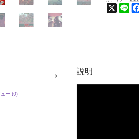
-
X
Li
Xbox
n
Series
X
e
個
説明
明
ュー (0)