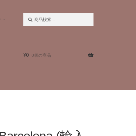
検
検
ント
索
索
対
象:
¥
0
0個の商品