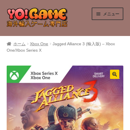
ナ
コ
メニュー
ビ
ン
ゲ
テ
ー
ン
PlayStation 4
シ
ツ
ホーム
Xbox One
Jagged Alliance 3 (輸入版) – Xbox
ョ
へ
One/Xbox Series X
PlayStation 5
ン
ス
へ
キ
Nintendo Switch
ス
ッ
キ
プ
Nintendo Switch 2
ッ
プ
Xbox Series X
Xbox One