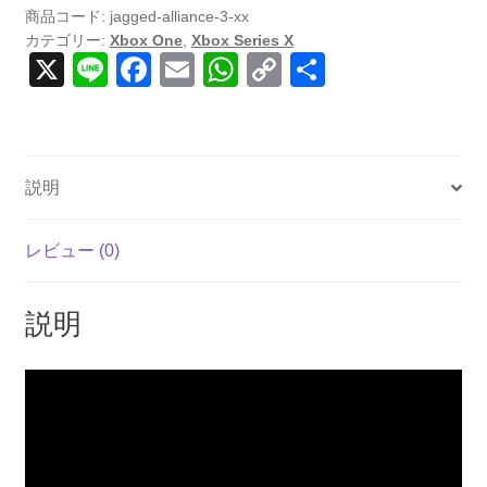
商品コード:
jagged-alliance-3-xx
カテゴリー:
Xbox One
,
Xbox Series X
X
Li
F
E
W
C
共
n
a
m
h
o
有
e
c
ail
at
p
e
s
y
説明
b
A
Li
o
p
n
レビュー (0)
o
p
k
k
説明