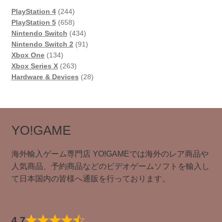
244
PlayStation 4
244
個
658
PlayStation 5
658
の
個
434
Nintendo Switch
434
商
の
個
91
Nintendo Switch 2
91
134
品
商
の
個
Xbox One
134
個
品
263
商
の
Xbox Series X
263
の
個
品
商
28
Hardware & Devices
28
商
の
品
個
品
商
の
品
商
品
YO!GAME
海外輸入ゲーム専門店 YO!GAMEでは海外のレア商品や
人気商品、予約商品などのビデオゲームソフトを輸入し
て日本国内の皆様へ通販を行っております。
4.7