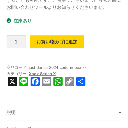
することも可能です。ご希望でございましたら発送前に
お問い合わせツールよりお知らせくださいませ。
在庫あり
Just
お買い物カゴに追加
Dance
2024
(Code
in
商品コード:
just-dance-2024-code-in-box-xx
カテゴリー:
Xbox Series X
Box)
X
Li
F
E
W
C
共
(輸
n
a
m
h
o
有
入
版)
e
c
ail
at
p
-
e
s
y
Xbox
説明
b
A
Li
Series
X
o
p
n