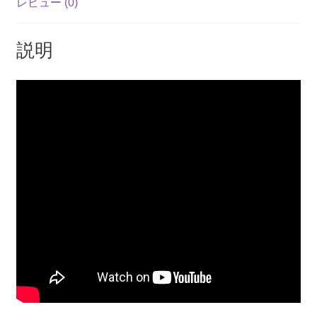
レビュー (0)
個
o
p
k
k
説明