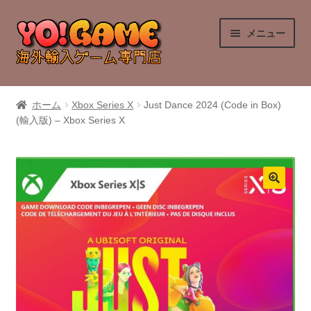
ナ
コ
メニュー
ビ
ン
ゲ
テ
ー
ン
PlayStation 4
シ
ツ
ホーム
Xbox Series X
Just Dance 2024 (Code in Box)
ョ
へ
(輸入版) – Xbox Series X
PlayStation 5
ン
ス
へ
キ
Nintendo Switch
ス
ッ
キ
プ
Nintendo Switch 2
ッ
プ
Xbox Series X
Xbox One