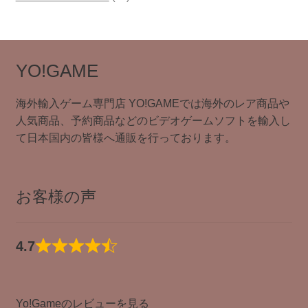
商
の
品
個
品
商
の
品
商
品
YO!GAME
海外輸入ゲーム専門店 YO!GAMEでは海外のレア商品や
人気商品、予約商品などのビデオゲームソフトを輸入し
て日本国内の皆様へ通販を行っております。
お客様の声
4.7
Yo!Gameのレビューを見る