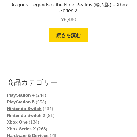
Dragons: Legends of the Nine Realms (輸入版) – Xbox
Series X
¥
6,480
続きを読む
商品カテゴリー
244
PlayStation 4
244
個
658
PlayStation 5
658
の
個
434
Nintendo Switch
434
商
の
個
91
Nintendo Switch 2
91
134
品
商
の
個
Xbox One
134
個
品
263
商
の
Xbox Series X
263
の
個
品
商
28
Hardware & Devices
28