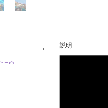
説明
明
ュー (0)