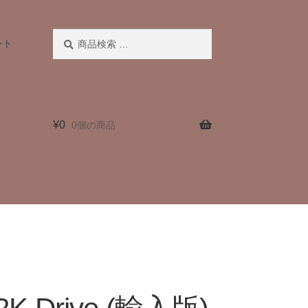
検
検
ント
索
索
対
象:
¥
0
0個の商品