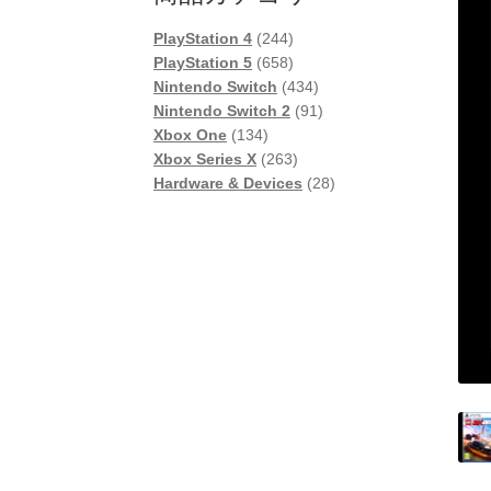
244
PlayStation 4
244
個
658
PlayStation 5
658
の
個
434
Nintendo Switch
434
商
の
個
91
Nintendo Switch 2
91
134
品
商
の
個
Xbox One
134
個
品
263
商
の
Xbox Series X
263
の
個
品
商
28
Hardware & Devices
28
商
の
品
個
品
商
の
品
商
品