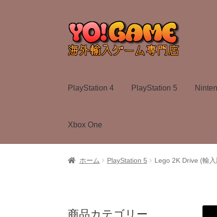
ナ
コ
ビ
ン
ゲ
テ
ー
ン
シ
ツ
ョ
へ
PlayStation 4
PlayStation 5
Ninte
ン
ス
へ
キ
ス
ッ
Xbox One
キ
プ
ッ
プ
ホーム
PlayStation 5
Lego 2K Drive (輸入
商品カテゴリー