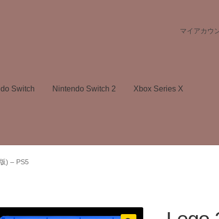
マイアカウ
ndo Switch
Nintendo Switch 2
Xbox Series X
版) – PS5