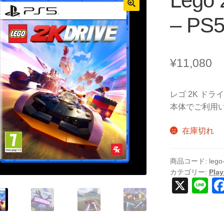
Lego 
– PS
¥
11,080
レゴ 2K ドライ
本体でご利用
在庫切れ
商品コード:
lego
カテゴリー:
Play
X
Li
n
e