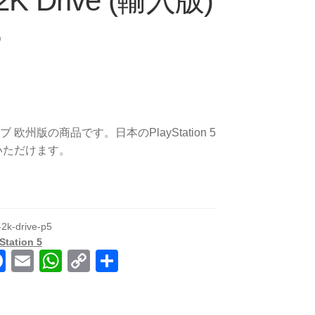
2K Drive (輸入版)
5
ブ 欧州版の商品です。日本のPlayStation 5
いただけます。
-2k-drive-p5
Station 5
F
E
W
C
共
a
m
h
o
有
c
ail
at
p