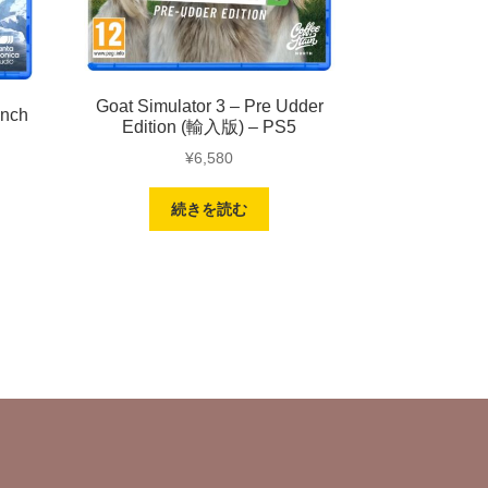
Goat Simulator 3 – Pre Udder
unch
Edition (輸入版) – PS5
¥
6,580
続きを読む