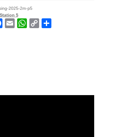
-sing-2025-2m-p5
Station 5
F
E
W
C
共
a
m
h
o
有
c
ail
at
p
e
s
y
b
A
Li
o
p
n
o
p
k
k