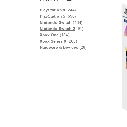
244
PlayStation 4
244
個
658
PlayStation 5
658
の
個
434
Nintendo Switch
434
商
の
個
91
Nintendo Switch 2
91
134
品
商
の
個
Xbox One
134
個
品
263
商
の
Xbox Series X
263
の
個
品
商
28
Hardware & Devices
28
商
の
品
個
品
商
の
品
商
品