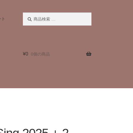
検
検
ント
索
索
対
象:
¥
0
0個の商品