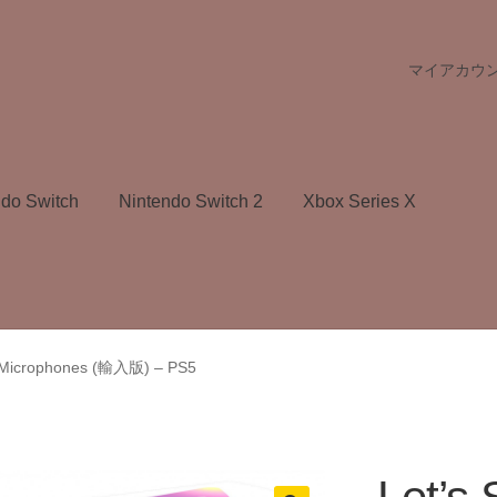
マイアカウ
ndo Switch
Nintendo Switch 2
Xbox Series X
2 Microphones (輸入版) – PS5