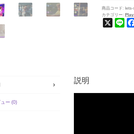
+
2
商品コード:
lets
カテゴリー:
Play
Microphones
X
Li
(輸
n
入
版)
e
-
PS5
個
説明
明
ュー (0)