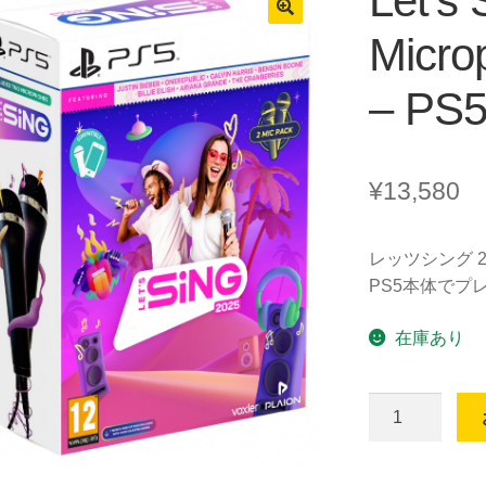
Let’s 
Micr
– PS
¥
13,580
レッツシング 2
PS5本体でプ
在庫あり
Let's
Sing
2025