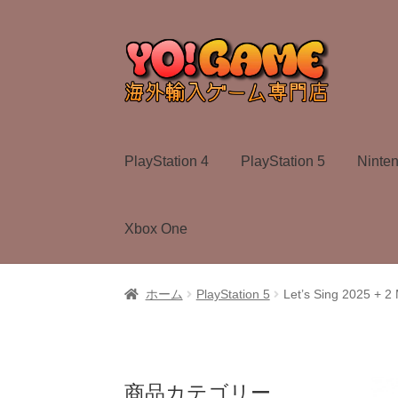
ナ
コ
ビ
ン
ゲ
テ
ー
ン
シ
ツ
ョ
へ
PlayStation 4
PlayStation 5
Ninte
ン
ス
へ
キ
ス
ッ
Xbox One
キ
プ
ッ
プ
ホーム
PlayStation 5
Let’s Sing 2025 + 
商品カテゴリー