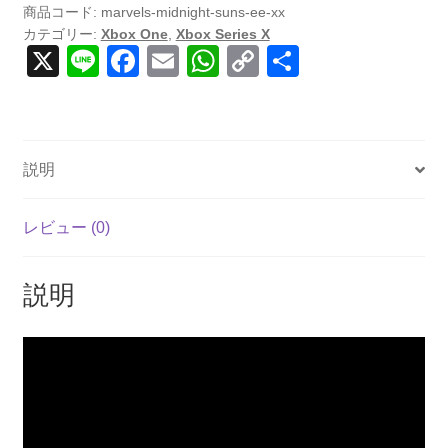
商品コード:
marvels-midnight-suns-ee-xx
カテゴリー:
Xbox One
,
Xbox Series X
X
Li
F
E
W
C
共
n
a
m
h
o
有
e
c
ail
at
p
e
s
y
説明
b
A
Li
o
p
n
レビュー (0)
o
p
k
k
説明