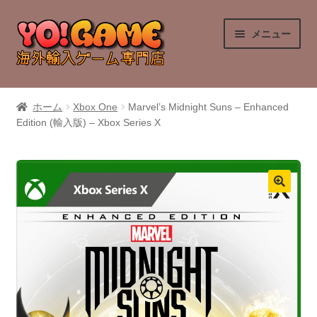
ナ
コ
メニュー
ビ
ン
ゲ
テ
ー
ン
PlayStation 4
シ
ツ
ホーム
Xbox One
Marvel’s Midnight Suns – Enhanced
ョ
へ
Edition (輸入版) – Xbox Series X
PlayStation 5
ン
ス
へ
キ
Nintendo Switch
ス
ッ
キ
プ
Nintendo Switch 2
ッ
プ
Xbox Series X
Xbox One