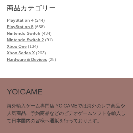
商品カテゴリー
244
PlayStation 4
244
個
658
PlayStation 5
658
の
個
434
Nintendo Switch
434
商
の
個
91
Nintendo Switch 2
91
134
品
商
の
個
Xbox One
134
個
品
263
商
の
Xbox Series X
263
の
個
品
商
28
Hardware & Devices
28
商
の
品
個
品
商
の
品
商
品
YO!GAME
海外輸入ゲーム専門店 YO!GAMEでは海外のレア商品や
人気商品、予約商品などのビデオゲームソフトを輸入し
て日本国内の皆様へ通販を行っております。