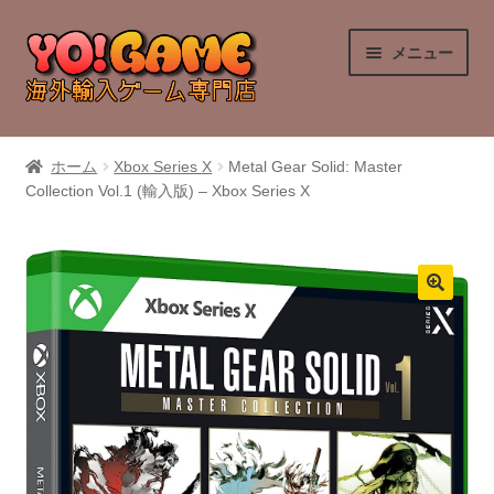
ナ
コ
メニュー
ビ
ン
ゲ
テ
ー
ン
PlayStation 4
シ
ツ
ホーム
Xbox Series X
Metal Gear Solid: Master
ョ
へ
Collection Vol.1 (輸入版) – Xbox Series X
PlayStation 5
ン
ス
へ
キ
Nintendo Switch
ス
ッ
キ
プ
Nintendo Switch 2
ッ
プ
Xbox Series X
Xbox One