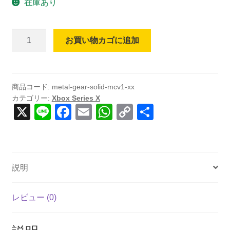
在庫あり
Metal
お買い物カゴに追加
Gear
Solid:
Master
Collection
商品コード:
metal-gear-solid-mcv1-xx
カテゴリー:
Xbox Series X
Vol.1
X
Li
F
E
W
C
共
(輸
n
a
m
h
o
有
入
版)
e
c
ail
at
p
-
e
s
y
Xbox
説明
b
A
Li
Series
X
o
p
n
レビュー (0)
個
o
p
k
k