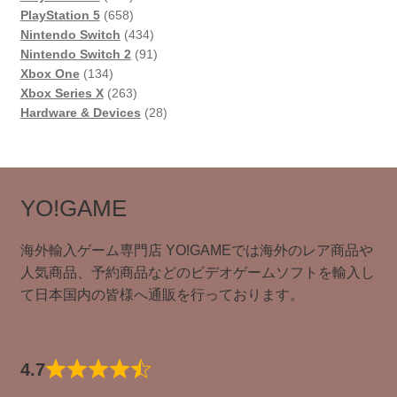
個
658
PlayStation 5
658
の
個
434
Nintendo Switch
434
商
の
個
91
Nintendo Switch 2
91
134
品
商
の
個
Xbox One
134
個
品
263
商
の
Xbox Series X
263
の
個
品
商
28
Hardware & Devices
28
商
の
品
個
品
商
の
品
商
品
YO!GAME
海外輸入ゲーム専門店 YO!GAMEでは海外のレア商品や
人気商品、予約商品などのビデオゲームソフトを輸入し
て日本国内の皆様へ通販を行っております。
4.7