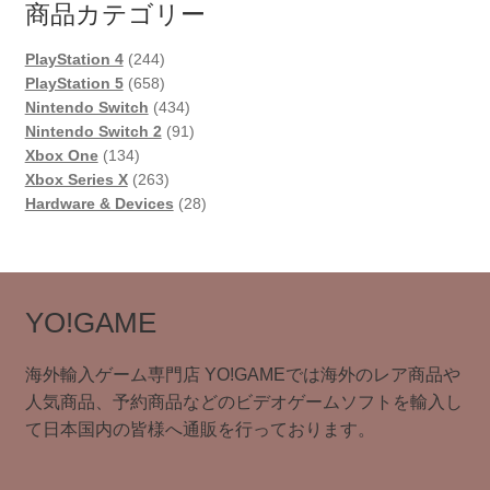
商品カテゴリー
244
PlayStation 4
244
個
658
PlayStation 5
658
の
個
434
Nintendo Switch
434
商
の
個
91
Nintendo Switch 2
91
134
品
商
の
個
Xbox One
134
個
品
263
商
の
Xbox Series X
263
の
個
品
商
28
Hardware & Devices
28
商
の
品
個
品
商
の
品
商
品
YO!GAME
海外輸入ゲーム専門店 YO!GAMEでは海外のレア商品や
人気商品、予約商品などのビデオゲームソフトを輸入し
て日本国内の皆様へ通販を行っております。