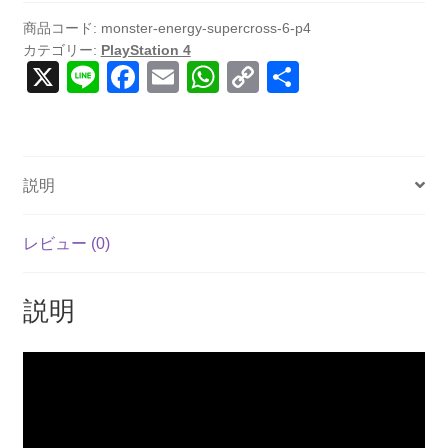
商品コード:
monster-energy-supercross-6-p4
カテゴリー:
PlayStation 4
X
Li
F
E
W
C
共
n
a
m
h
o
有
e
c
ail
at
p
e
s
y
説明
b
A
Li
o
p
n
レビュー (0)
o
p
k
k
説明