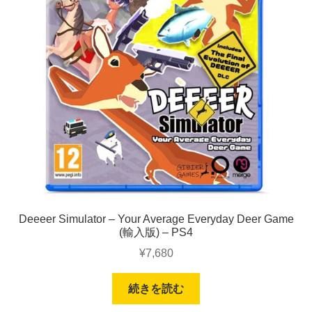
Deeeer Simulator – Your Average Everyday Deer Game
(輸入版) – PS4
¥
7,680
続きを読む