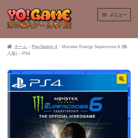
ナ
コ
メニュー
ビ
ン
ゲ
テ
ー
ン
PlayStation 4
シ
ツ
ホーム
PlayStation 4
Monster Energy Supercross 6 (輸
ョ
へ
入版) – PS4
PlayStation 5
ン
ス
へ
キ
Nintendo Switch
ス
ッ
キ
プ
Nintendo Switch 2
ッ
プ
Xbox Series X
Xbox One