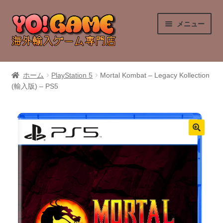
ナ
コ
メニュー
ビ
ン
ゲ
テ
ー
ン
PlayStation 4
シ
ツ
ホーム
PlayStation 5
Mortal Kombat – Legacy Kollection
ョ
へ
(輸入版) – PS5
PlayStation 5
ン
ス
へ
キ
Nintendo Switch
ス
ッ
キ
プ
Nintendo Switch 2
ッ
プ
Xbox Series X
Xbox One