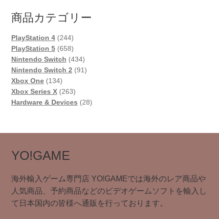
商品カテゴリー
244
PlayStation 4
244
個
658
PlayStation 5
658
の
個
434
Nintendo Switch
434
商
の
個
91
Nintendo Switch 2
91
134
品
商
の
個
Xbox One
134
個
品
263
商
の
Xbox Series X
263
の
個
品
商
28
Hardware & Devices
28
商
の
品
個
品
商
の
品
商
品
YO!GAME
海外輸入ゲーム専門店 YO!GAMEでは海外のレア商品や
人気商品、予約商品などのビデオゲームソフトを輸入し
て日本国内の皆様へ通販を行っております。