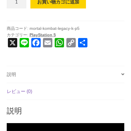
お買い物カゴに追加
Kombat
-
Legacy
Kollection
商品コード:
mortal-kombat-legacy-k-p5
カテゴリー:
PlayStation 5
(輸
X
Li
F
E
W
C
共
入
n
a
m
h
o
有
版)
-
e
c
ail
at
p
PS5
e
s
y
個
説明
b
A
Li
o
p
n
レビュー (0)
o
p
k
k
説明