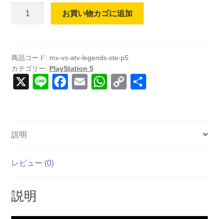
MX
お買い物カゴに追加
vs
ATV
Legends
-
商品コード:
mx-vs-atv-legends-ste-p5
カテゴリー:
PlayStation 5
Season
X
Li
F
E
W
C
共
Two
n
a
m
h
o
有
Edition
(輸
e
c
ail
at
p
入
e
s
y
版)
説明
b
A
Li
-
PS5
o
p
n
レビュー (0)
個
o
p
k
k
説明