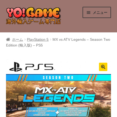
ナ
コ
メニュー
ビ
ン
ゲ
テ
ー
ン
PlayStation 4
シ
ツ
ホーム
PlayStation 5
MX vs ATV Legends – Season Two
ョ
へ
Edition (輸入版) – PS5
PlayStation 5
ン
ス
へ
キ
Nintendo Switch
ス
ッ
キ
プ
Nintendo Switch 2
ッ
プ
Xbox Series X
Xbox One