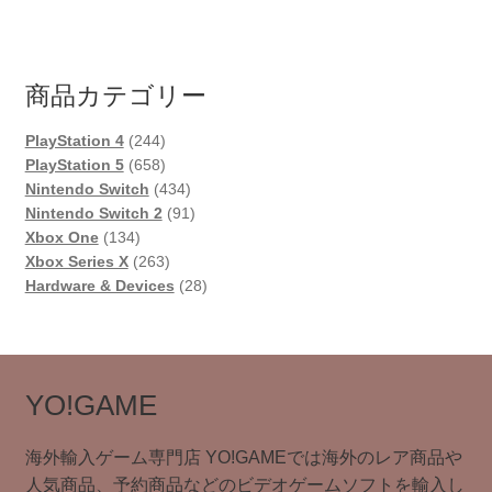
商品カテゴリー
244
PlayStation 4
244
個
658
PlayStation 5
658
の
個
434
Nintendo Switch
434
商
の
個
91
Nintendo Switch 2
91
134
品
商
の
個
Xbox One
134
個
品
263
商
の
Xbox Series X
263
の
個
品
商
28
Hardware & Devices
28
商
の
品
個
品
商
の
品
商
品
YO!GAME
海外輸入ゲーム専門店 YO!GAMEでは海外のレア商品や
人気商品、予約商品などのビデオゲームソフトを輸入し