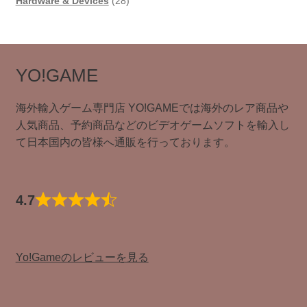
の
個
品
商
28
Hardware & Devices
28
商
の
品
個
品
商
の
品
商
品
YO!GAME
海外輸入ゲーム専門店 YO!GAMEでは海外のレア商品や
人気商品、予約商品などのビデオゲームソフトを輸入し
て日本国内の皆様へ通販を行っております。
4.7
Yo!Gameのレビューを見る