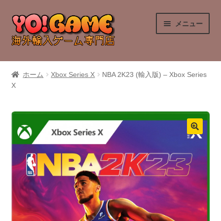
ナ
コ
メニュー
ビ
ン
ゲ
テ
ー
ン
PlayStation 4
シ
ツ
ホーム
Xbox Series X
NBA 2K23 (輸入版) – Xbox Series
ョ
へ
X
PlayStation 5
ン
ス
へ
キ
Nintendo Switch
ス
ッ
キ
プ
Nintendo Switch 2
ッ
プ
Xbox Series X
Xbox One