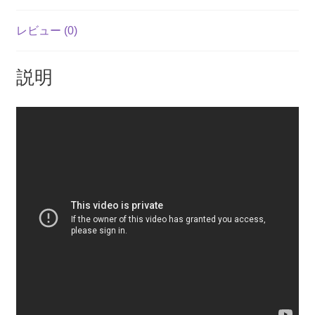
b
A
Li
o
p
n
レビュー (0)
o
p
k
k
説明