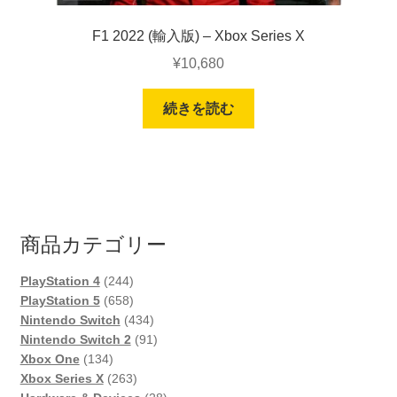
F1 2022 (輸入版) – Xbox Series X
¥
10,680
続きを読む
商品カテゴリー
244
PlayStation 4
244
個
658
PlayStation 5
658
の
個
434
Nintendo Switch
434
商
の
個
91
Nintendo Switch 2
91
134
品
商
の
個
Xbox One
134
個
品
263
商
の
Xbox Series X
263