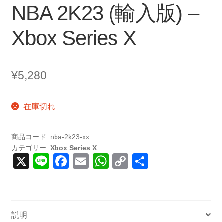
NBA 2K23 (輸入版) –
Xbox Series X
¥
5,280
在庫切れ
商品コード:
nba-2k23-xx
カテゴリー:
Xbox Series X
X
Li
F
E
W
C
共
n
a
m
h
o
有
e
c
ail
at
p
e
s
y
説明