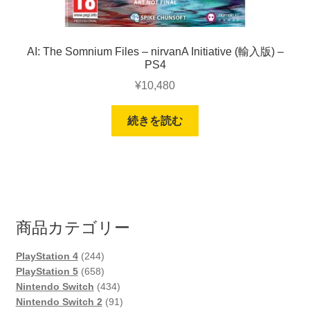
AI: The Somnium Files – nirvanA Initiative (輸入版) –
PS4
¥
10,480
続きを読む
商品カテゴリー
244
PlayStation 4
244
個
658
PlayStation 5
658
の
個
434
Nintendo Switch
434
商
の
個
91
Nintendo Switch 2
91