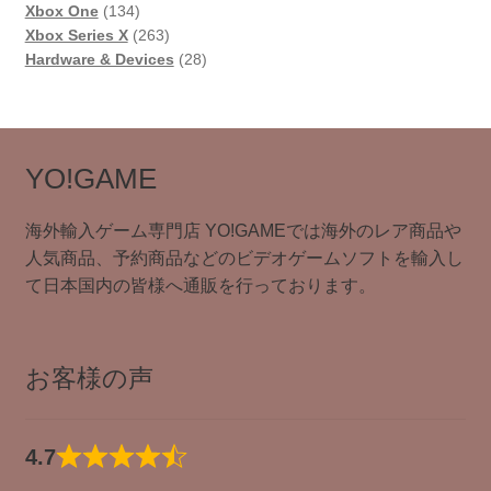
134
品
商
の
個
Xbox One
134
個
品
263
商
の
Xbox Series X
263
の
個
品
商
28
Hardware & Devices
28
商
の
品
個
品
商
の
品
商
品
YO!GAME
海外輸入ゲーム専門店 YO!GAMEでは海外のレア商品や
人気商品、予約商品などのビデオゲームソフトを輸入し
て日本国内の皆様へ通販を行っております。
お客様の声
4.7