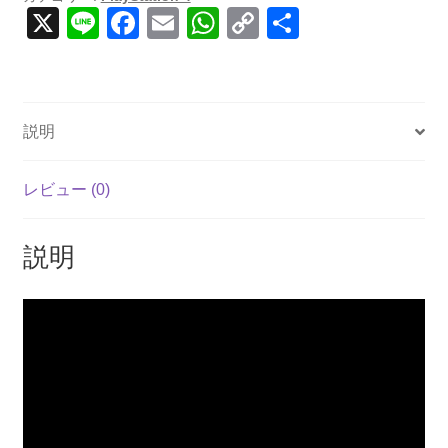
X
Li
F
E
W
C
共
n
a
m
h
o
有
e
c
ail
at
p
e
s
y
説明
b
A
Li
o
p
n
レビュー (0)
o
p
k
k
説明