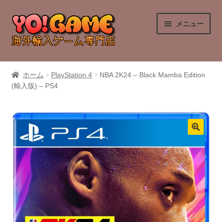
ナ
コ
メニュー
ビ
ン
ゲ
テ
ー
ン
PlayStation 4
シ
ツ
ホーム
PlayStation 4
NBA 2K24 – Black Mamba Edition
ョ
へ
(輸入版) – PS4
PlayStation 5
ン
ス
へ
キ
Nintendo Switch
ス
ッ
キ
プ
Nintendo Switch 2
ッ
プ
Xbox Series X
Xbox One