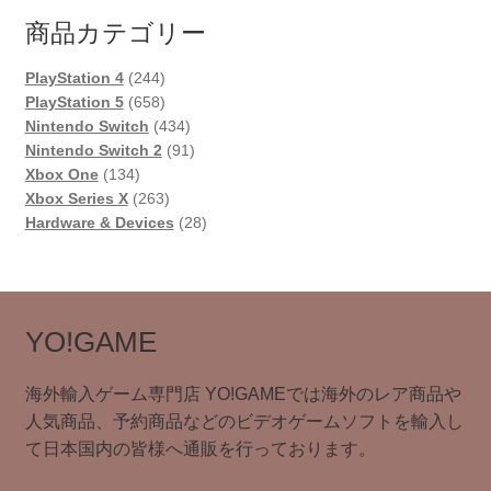
商品カテゴリー
244
PlayStation 4
244
個
658
PlayStation 5
658
の
個
434
Nintendo Switch
434
商
の
個
91
Nintendo Switch 2
91
134
品
商
の
個
Xbox One
134
個
品
263
商
の
Xbox Series X
263
の
個
品
商
28
Hardware & Devices
28
商
の
品
個
品
商
の
品
商
品
YO!GAME
海外輸入ゲーム専門店 YO!GAMEでは海外のレア商品や
人気商品、予約商品などのビデオゲームソフトを輸入し
て日本国内の皆様へ通販を行っております。