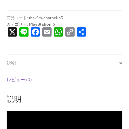
Charnel
(輸
入
商品コード:
the-9th-charnel-p5
カテゴリー:
PlayStation 5
版)
X
Li
F
E
W
C
共
-
n
a
m
h
o
有
PS5
個
e
c
ail
at
p
e
s
y
説明
b
A
Li
o
p
n
レビュー (0)
o
p
k
k
説明