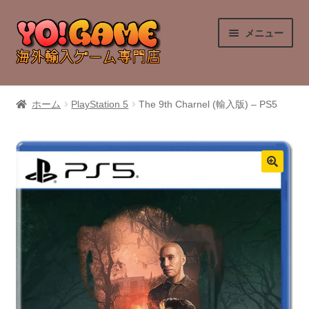
ナ
コ
メニュー
ビ
ン
ゲ
テ
ー
ン
PlayStation 4
シ
ツ
ホーム
PlayStation 5
The 9th Charnel (輸入版) – PS5
ョ
へ
PlayStation 5
ン
ス
へ
キ
Nintendo Switch
ス
ッ
キ
プ
Nintendo Switch 2
ッ
プ
Xbox Series X
Xbox One