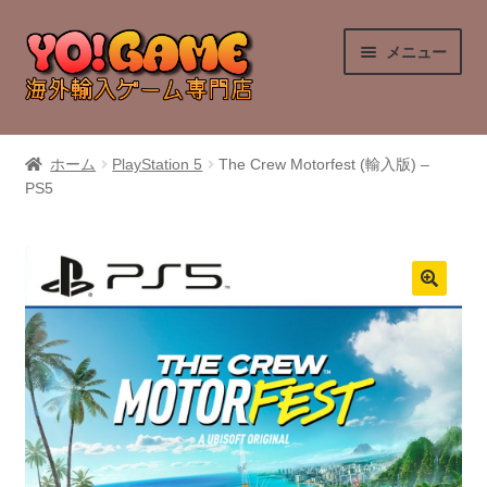
ナ
コ
メニュー
ビ
ン
ゲ
テ
ー
ン
PlayStation 4
シ
ツ
ホーム
PlayStation 5
The Crew Motorfest (輸入版) –
ョ
へ
PS5
PlayStation 5
ン
ス
へ
キ
Nintendo Switch
ス
ッ
キ
プ
Nintendo Switch 2
ッ
プ
Xbox Series X
Xbox One