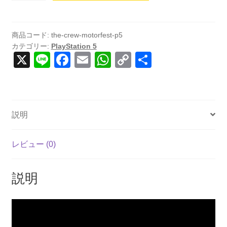
Motorfest
(輸
入
商品コード:
the-crew-motorfest-p5
カテゴリー:
PlayStation 5
版)
X
Li
F
E
W
C
共
-
n
a
m
h
o
有
PS5
個
e
c
ail
at
p
e
s
y
説明
b
A
Li
o
p
n
レビュー (0)
o
p
k
k
説明