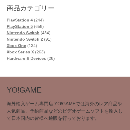
商品カテゴリー
244
PlayStation 4
244
個
658
PlayStation 5
658
の
個
434
Nintendo Switch
434
商
の
個
91
Nintendo Switch 2
91
134
品
商
の
個
Xbox One
134
個
品
263
商
の
Xbox Series X
263
の
個
品
商
28
Hardware & Devices
28
商
の
品
個
品
商
の
品
商
品
YO!GAME
海外輸入ゲーム専門店 YO!GAMEでは海外のレア商品や
人気商品、予約商品などのビデオゲームソフトを輸入し
て日本国内の皆様へ通販を行っております。