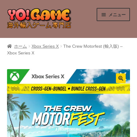
ナ
コ
メニュー
ビ
ン
ゲ
テ
ー
ン
PlayStation 4
シ
ツ
ホーム
Xbox Series X
The Crew Motorfest (輸入版) –
ョ
へ
Xbox Series X
PlayStation 5
ン
ス
へ
キ
Nintendo Switch
ス
ッ
キ
プ
Nintendo Switch 2
ッ
プ
Xbox Series X
Xbox One