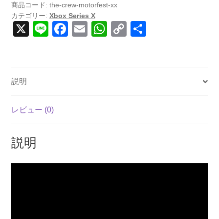
商品コード:
the-crew-motorfest-xx
カテゴリー:
Xbox Series X
X
Li
F
E
W
C
共
n
a
m
h
o
有
e
c
ail
at
p
e
s
y
説明
b
A
Li
o
p
n
レビュー (0)
o
p
k
k
説明