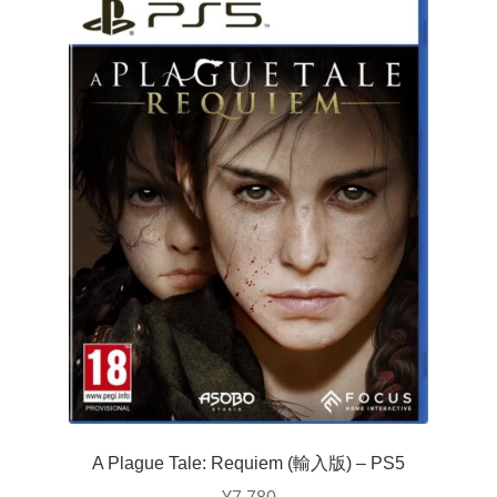
A Plague Tale: Requiem (輸入版) – PS5