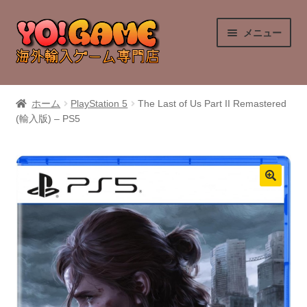
ナ
コ
メニュー
ビ
ン
ゲ
テ
ー
ン
PlayStation 4
シ
ツ
ホーム
PlayStation 5
The Last of Us Part II Remastered
ョ
へ
(輸入版) – PS5
PlayStation 5
ン
ス
へ
キ
Nintendo Switch
ス
ッ
キ
プ
Nintendo Switch 2
ッ
プ
Xbox Series X
Xbox One