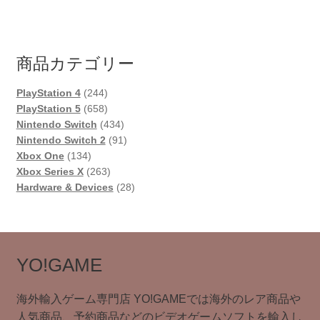
商品カテゴリー
244
PlayStation 4
244
個
658
PlayStation 5
658
の
個
434
Nintendo Switch
434
商
の
個
91
Nintendo Switch 2
91
134
品
商
の
個
Xbox One
134
個
品
263
商
の
Xbox Series X
263
の
個
品
商
28
Hardware & Devices
28
商
の
品
個
品
商
の
品
商
品
YO!GAME
海外輸入ゲーム専門店 YO!GAMEでは海外のレア商品や
人気商品、予約商品などのビデオゲームソフトを輸入し