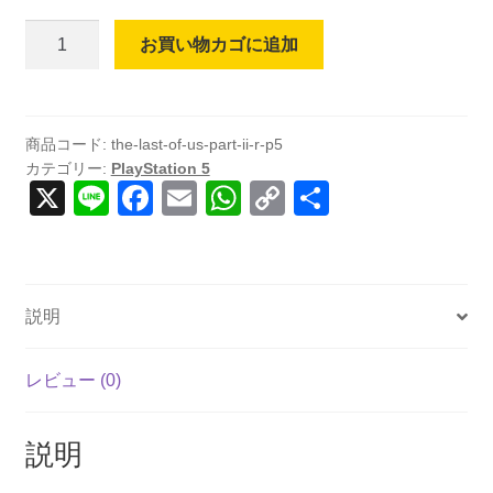
The
お買い物カゴに追加
Last
of
Us
Part
商品コード:
the-last-of-us-part-ii-r-p5
カテゴリー:
PlayStation 5
II
X
Li
F
E
W
C
共
Remastered
n
a
m
h
o
有
(輸
入
e
c
ail
at
p
版)
e
s
y
-
説明
b
A
Li
PS5
個
o
p
n
レビュー (0)
o
p
k
k
説明