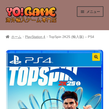
ナ
コ
メニュー
ビ
ン
ゲ
テ
ー
ン
PlayStation 4
シ
ツ
ホーム
PlayStation 4
TopSpin 2K25 (輸入版) – PS4
ョ
へ
PlayStation 5
ン
ス
へ
キ
Nintendo Switch
ス
ッ
キ
プ
Nintendo Switch 2
ッ
プ
Xbox Series X
Xbox One