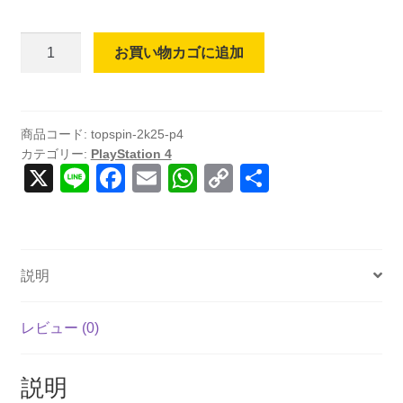
TopSpin
お買い物カゴに追加
2K25
(輸
入
版)
商品コード:
topspin-2k25-p4
カテゴリー:
PlayStation 4
-
X
Li
F
E
W
C
共
PS4
n
a
m
h
o
有
個
e
c
ail
at
p
e
s
y
説明
b
A
Li
o
p
n
レビュー (0)
o
p
k
k
説明