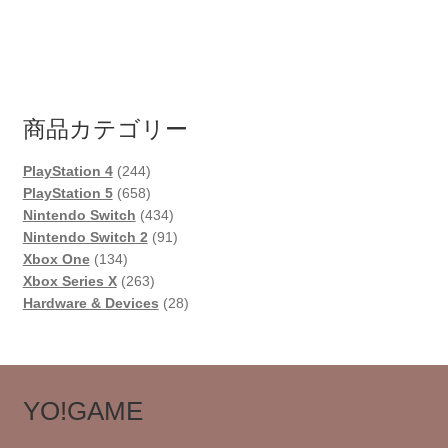
商品カテゴリー
244
PlayStation 4
244
個
658
PlayStation 5
658
の
個
434
Nintendo Switch
434
商
の
個
91
Nintendo Switch 2
91
134
品
商
の
個
Xbox One
134
個
品
263
商
の
Xbox Series X
263
の
個
品
商
28
Hardware & Devices
28
商
の
品
個
品
商
の
品
商
品
YO!GAME