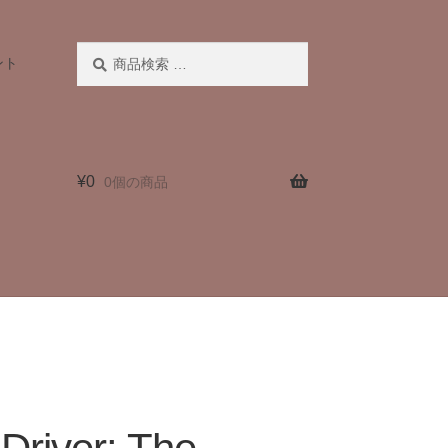
検
検
ント
索
索
対
象:
¥
0
0個の商品