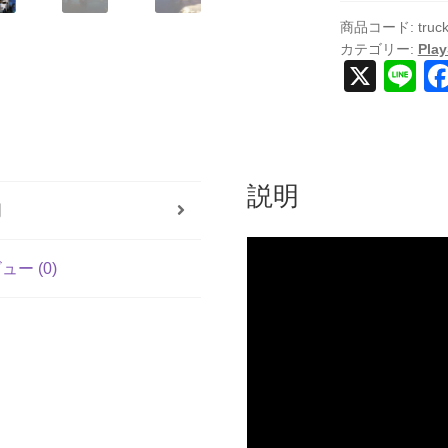
American
Dream
商品コード:
truc
カテゴリー:
Play
(輸
X
Li
入
n
版)
-
e
PS5
個
説明
明
ュー (0)