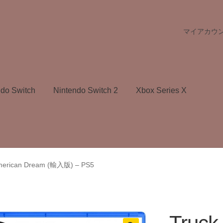
マイアカウ
ndo Switch
Nintendo Switch 2
Xbox Series X
 American Dream (輸入版) – PS5