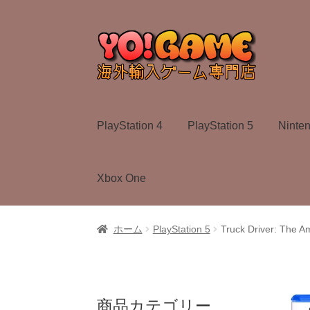
ナ
コ
ビ
ン
ゲ
テ
ー
ン
シ
ツ
ョ
へ
PlayStation 4
PlayStation 5
Ninte
ン
ス
へ
キ
ス
ッ
Xbox One
キ
プ
ッ
プ
ホーム
PlayStation 5
Truck Driver: The
商品カテゴリー