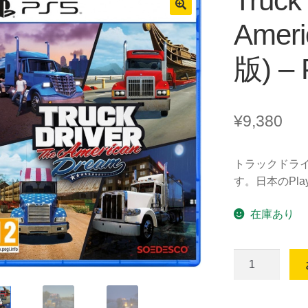
Truck 
Amer
版) –
¥
9,380
トラックドライ
す。日本のPla
在庫あり
Truck
Driver:
The