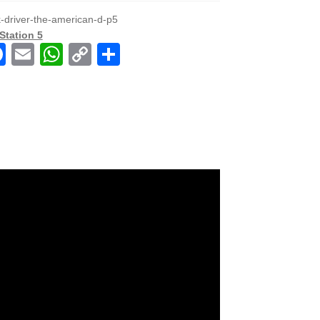
k-driver-the-american-d-p5
Station 5
F
E
W
C
共
a
m
h
o
有
c
ail
at
p
e
s
y
b
A
Li
o
p
n
o
p
k
k