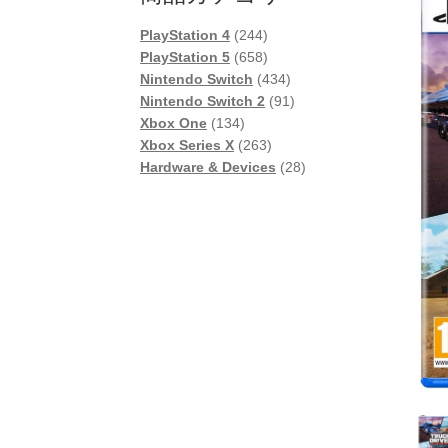
244
PlayStation 4
244
個
658
PlayStation 5
658
の
個
434
Nintendo Switch
434
商
の
個
91
Nintendo Switch 2
91
134
品
商
の
個
Xbox One
134
個
品
263
商
の
Xbox Series X
263
の
個
品
商
28
Hardware & Devices
28
商
の
品
個
品
商
の
品
商
品